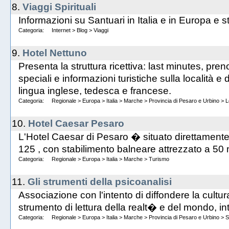
8.
Viaggi Spirituali
Informazioni su Santuari in Italia e in Europa e str
Categoria:
Internet
>
Blog
>
Viaggi
9.
Hotel Nettuno
Presenta la struttura ricettiva: last minutes, preno
speciali e informazioni turistiche sulla località e
lingua inglese, tedesca e francese.
Categoria:
Regionale
>
Europa
>
Italia
>
Marche
>
Provincia di Pesaro e Urbino
>
L
10.
Hotel Caesar Pesaro
L'Hotel Caesar di Pesaro � situato direttamente 
125 , con stabilimento balneare attrezzato a 50 m
Categoria:
Regionale
>
Europa
>
Italia
>
Marche
>
Turismo
11.
Gli strumenti della psicoanalisi
Associazione con l'intento di diffondere la cult
strumento di lettura della realt� e del mondo, in
Categoria:
Regionale
>
Europa
>
Italia
>
Marche
>
Provincia di Pesaro e Urbino
>
S