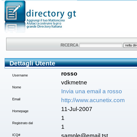
RICERCA
Dettagli Utente
rosso
Username
vdkmetne
Nome
Invia una email a rosso
http://www.acunetix.com
Email
11-Jul-2007
Homepage
1
Registrato dal
1
sample@email.tst
ICQ#