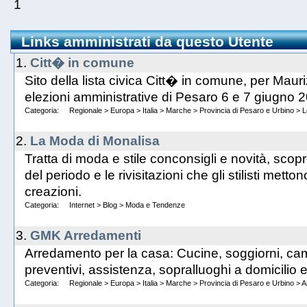
1
Links amministrati da questo Utente
1.
Citt� in comune
Sito della lista civica Citt� in comune, per Maur
elezioni amministrative di Pesaro 6 e 7 giugno 
Categoria:
Regionale
>
Europa
>
Italia
>
Marche
>
Provincia di Pesaro e Urbino
>
L
2.
La Moda di Monalisa
Tratta di moda e stile conconsigli e novità, sco
del periodo e le rivisitazioni che gli stilisti mett
creazioni.
Categoria:
Internet
>
Blog
>
Moda e Tendenze
3.
GMK Arredamenti
Arredamento per la casa: Cucine, soggiorni, cam
preventivi, assistenza, sopralluoghi a domicilio 
Categoria:
Regionale
>
Europa
>
Italia
>
Marche
>
Provincia di Pesaro e Urbino
>
A