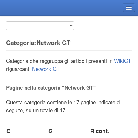
Home WikiGT
Il Wiki GT
Il Progetto
Categoria:Network GT
Voci
FAQ
Categoria che raggruppa gli articoli presenti in
WikiGT
riguardanti
Citazioni
Network GT
Il Redattore del Wiki
Pagine nella categoria "Network GT"
Diventa Redattore
Regole di Redazione
Questa categoria contiene le 17 pagine indicate di
Guida Redattore
seguito, su un totale di 17.
Guida Avanzata
Utility
C
G
R cont.
Ultime Modifiche