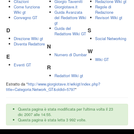
Citazioni
Giorgio Taverniti
Redazione Wiki gt
Come funziona
Giorgiotave.it
Regole di
Statistiche
Wiki gt
Guida Avanzata
Redazione
Convegno GT
del Redattore Wiki
Revisori Wiki gt
Tools
gt
Puntano qui
Guida del
D
S
Redattore Wiki GT
Modifiche correlate
Direzione Wiki gt
Social Networking
Diventa Redattore
N
Pagine speciali
W
Numero di Dumbar
E
Wiki GT
Entra
Eventi GT
R
Redattori Wiki gt
Estratto da "
http://www.giorgiotave.it/wikigt/index.php?
title=Categoria:Network_GT&oldid=5797
"
Questa pagina è stata modificata per l'ultima volta il 23
dic 2007 alle 14:55.
Questa pagina è stata letta 3 992 volte.