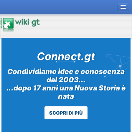
forum gt
magazine
risorse
Connect.gt
Chi siamo
Condividiamo idee e conoscenza
dal 2003...
...dopo 17 anni una Nuova Storia è
nata
SCOPRI DI PIÙ