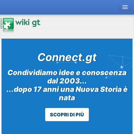
forum gt
magazine
risorse
Connect.gt
Chi siamo
Condividiamo idee e conoscenza
dal 2003...
...dopo 17 anni una Nuova Storia è
nata
SCOPRI DI PIÙ