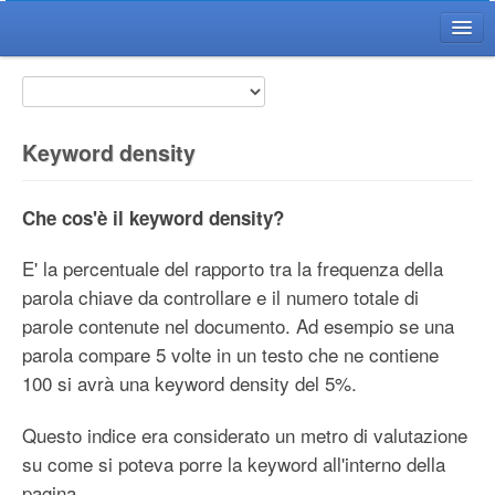
Home WikiGT
Il Wiki GT
Il Progetto
Keyword density
Voci
FAQ
Che cos'è il keyword density?
Citazioni
E' la percentuale del rapporto tra la frequenza della
Il Redattore del Wiki
parola chiave da controllare e il numero totale di
Diventa Redattore
parole contenute nel documento. Ad esempio se una
Regole di Redazione
parola compare 5 volte in un testo che ne contiene
100 si avrà una keyword density del 5%.
Guida Redattore
Guida Avanzata
Questo indice era considerato un metro di valutazione
Utility
su come si poteva porre la keyword all'interno della
pagina.
Ultime Modifiche