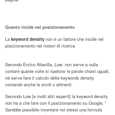
Statistiche
Tools
Puntano qui
Quanto incide nel posizionamento
Modifiche correlate
La
non è un fattore che incide nel
keyword density
Pagine speciali
posizionamento nei motori di ricerca.
Entra
Secondo Enrico Altavilla,
, non serve a nulla
Low
contare quante volte si ripetono le parole chiavi uguali,
nè serve fare il calcolo della keywords density
contando anche le simili o attinenti.
Secondo Low [e molti altri esperti] la keyword density
non ha a che fare con il posizionamento su Google; "
Sarebbe possibile inventare noi stessi una formula