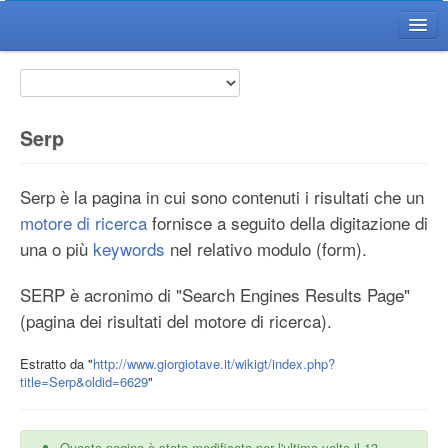
Home WikiGT
Il Wiki GT
Il Progetto
Serp
Voci
FAQ
Serp è la pagina in cui sono contenuti i risultati che un
motore di ricerca
Citazioni
fornisce a seguito della digitazione di
una o più
keywords
nel relativo modulo (form).
Il Redattore del Wiki
Diventa Redattore
SERP è acronimo di "Search Engines Results Page"
Regole di Redazione
(pagina dei risultati del motore di ricerca).
Guida Redattore
Estratto da "
http://www.giorgiotave.it/wikigt/index.php?
Guida Avanzata
title=Serp&oldid=6629
"
Utility
Ultime Modifiche
Questa pagina è stata modificata per l'ultima volta il 13