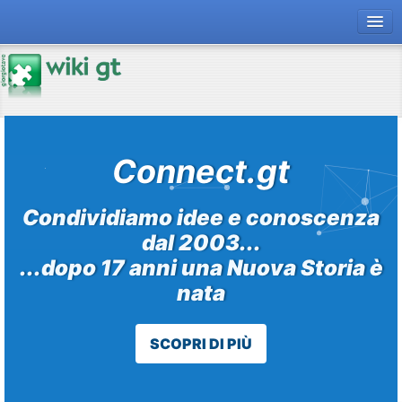
forum gt
magazine
risorse
Connect.gt
Chi siamo
Condividiamo idee e conoscenza
dal 2003...
...dopo 17 anni una Nuova Storia è
nata
SCOPRI DI PIÙ