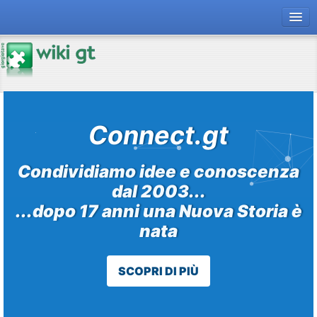
forum gt
magazine
risorse
Connect.gt
Chi siamo
Condividiamo idee e conoscenza
dal 2003...
...dopo 17 anni una Nuova Storia è
nata
SCOPRI DI PIÙ