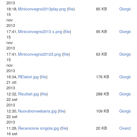
2013
18:18,
Miniconvegno2013play.png
(
file
)
85 KB
Giorgiota
15
nov
2013
17:41,
Miniconvegno2013 s.png
(
file
)
95 KB
Giorgiota
15
nov
2013
17:41,
Miniconvegno20123.png
(
file
)
63 KB
Giorgiota
15
nov
2013
16:34,
RElatori.jpg
(
file
)
176 KB
Giorgiota
21 ott
2013
12:32,
Risultati.jpg
(
file
)
288 KB
Giorgiota
22 set
2013
12:30,
Nuovahomeebarra.jpg
(
file
)
109 KB
Giorgiota
22 set
2013
11:26,
Recensione singola.jpg
(
file
)
20 KB
Overclok
16 set