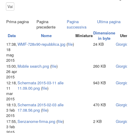
Statistiche
Tools
Prima pagina
Pagina
Pagina
Ultima pagina
Pagine speciali
precedente
successiva
Dimensione
Data
Nome
Miniatura
Utente
in byte
Entra
17:38,
WMF-728x90-repubblica.jpg
(
file
)
24 KB
Giorgiota
18
mag
2015
15:00,
Mobile search.png
(
file
)
260 KB
Giorgiota
26 apr
2015
12:18,
Schermata 2015-03-11 alle
943 KB
Giorgiota
11
11.09.00.png
(
file
)
mar
2015
18:13,
Schermata 2015-02-03 alle
470 KB
Giorgiota
3 feb
17.08.56.png
(
file
)
2015
17:55,
Senzanome-firma.png
(
file
)
2 KB
Giorgiota
3 feb
2015