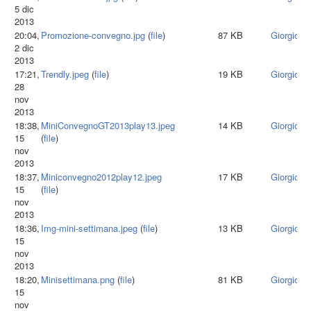
5 dic
2013
20:04,
Promozione-convegno.jpg
(
file
)
87 KB
Giorgiota
2 dic
2013
17:21,
Trendly.jpeg
(
file
)
19 KB
Giorgiota
28
nov
2013
18:38,
MiniConvegnoGT2013play13.jpeg
14 KB
Giorgiota
15
(
file
)
nov
2013
18:37,
Miniconvegno2012play12.jpeg
17 KB
Giorgiota
15
(
file
)
nov
2013
18:36,
Img-mini-settimana.jpeg
(
file
)
13 KB
Giorgiota
15
nov
2013
18:20,
Minisettimana.png
(
file
)
81 KB
Giorgiota
15
nov