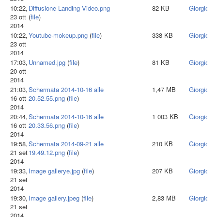
10:22,
Diffusione Landing Video.png
82 KB
Giorgiota
23 ott
(
file
)
2014
10:22,
Youtube-mokeup.png
(
file
)
338 KB
Giorgiota
23 ott
2014
17:03,
Unnamed.jpg
(
file
)
81 KB
Giorgiota
20 ott
2014
21:03,
Schermata 2014-10-16 alle
1,47 MB
Giorgiota
16 ott
20.52.55.png
(
file
)
2014
20:44,
Schermata 2014-10-16 alle
1 003 KB
Giorgiota
16 ott
20.33.56.png
(
file
)
2014
19:58,
Schermata 2014-09-21 alle
210 KB
Giorgiota
21 set
19.49.12.png
(
file
)
2014
19:33,
Image gallerye.jpg
(
file
)
207 KB
Giorgiota
21 set
2014
19:30,
Image gallery.jpeg
(
file
)
2,83 MB
Giorgiota
21 set
2014