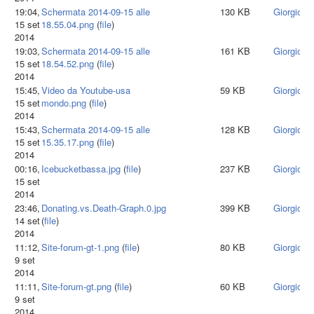
19:04,
Schermata 2014-09-15 alle
130 KB
Giorgiota
15 set
18.55.04.png
(
file
)
2014
19:03,
Schermata 2014-09-15 alle
161 KB
Giorgiota
15 set
18.54.52.png
(
file
)
2014
15:45,
Video da Youtube-usa
59 KB
Giorgiota
15 set
mondo.png
(
file
)
2014
15:43,
Schermata 2014-09-15 alle
128 KB
Giorgiota
15 set
15.35.17.png
(
file
)
2014
00:16,
Icebucketbassa.jpg
(
file
)
237 KB
Giorgiota
15 set
2014
23:46,
Donating.vs.Death-Graph.0.jpg
399 KB
Giorgiota
14 set
(
file
)
2014
11:12,
Site-forum-gt-1.png
(
file
)
80 KB
Giorgiota
9 set
2014
11:11,
Site-forum-gt.png
(
file
)
60 KB
Giorgiota
9 set
2014