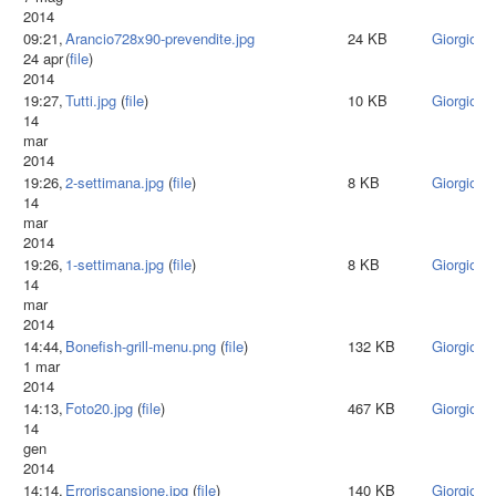
2014
09:21,
Arancio728x90-prevendite.jpg
24 KB
Giorgiota
24 apr
(
file
)
2014
19:27,
Tutti.jpg
(
file
)
10 KB
Giorgiota
14
mar
2014
19:26,
2-settimana.jpg
(
file
)
8 KB
Giorgiota
14
mar
2014
19:26,
1-settimana.jpg
(
file
)
8 KB
Giorgiota
14
mar
2014
14:44,
Bonefish-grill-menu.png
(
file
)
132 KB
Giorgiota
1 mar
2014
14:13,
Foto20.jpg
(
file
)
467 KB
Giorgiota
14
gen
2014
14:14,
Erroriscansione.jpg
(
file
)
140 KB
Giorgiota