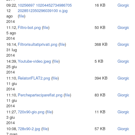
09:22,
10256697 10204452734986705
16 KB
Giorgiota
12
2028512350296039100 o.jpg
ago
(
file
)
2014
11:12,
Filtro-bot.png
(
file
)
50 KB
Giorgiota
5 ago
2014
16:14,
Filtrorisultatiprivati.png
(
file
)
368 KB
Giorgiota
31 lug
2014
14:39,
Youtube-video.jpeg
(
file
)
5 KB
Giorgiota
25 giu
2014
11:10,
RelatoriFLAT2.png
(
file
)
394 KB
Giorgiota
11 giu
2014
11:10,
Perchepartecipareflat.png
(
file
)
83 KB
Giorgiota
11 giu
2014
11:27,
720x90-gio.png
(
file
)
11 KB
Giorgiota
3 giu
2014
10:08,
728x90-2.jpg
(
file
)
57 KB
Giorgiota
7 mag