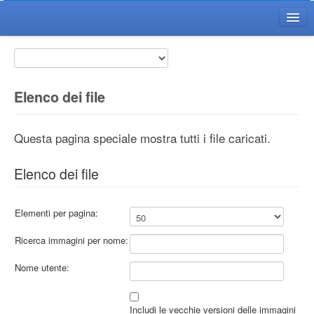
Home WikiGT
Il Wiki GT
Il Progetto
Elenco dei file
Voci
FAQ
Questa pagina speciale mostra tutti i file caricati.
Citazioni
Elenco dei file
Il Redattore del Wiki
Diventa Redattore
Elementi per pagina:
Regole di Redazione
Ricerca immagini per nome:
Guida Redattore
Guida Avanzata
Nome utente:
Utility
Includi le vecchie versioni delle immagini
Ultime Modifiche