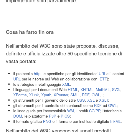
implementate solo parzialmente.
Cosa ha fatto fin ora
Nell'ambito del W3C sono state proposte, discusse,
definite e ufficializzate oltre 50 specifiche tecniche di
vasta portata:
il protocollo
http
, le specifiche per gli identificatori
URI
e i locatori
URL
per le risorse sul Web (in collaborazione con
IETF
);
lo strategico metalinguaggio
XML
;
i linguaggi per i documenti Web
HTML
,
XHTML
,
MathML
,
SVG
,
XForms
,
XLink
,
Xpath
,
XPointer
,
SMIL
,
RDF
,
OWL
, ;
gli strumenti per il governo dello stile
CSS
,
XSL
e
XSLT
;
gli strumenti per il controllo dei contenuti come
RDF
ed
OWL
;
le linee guida per l'accessibilità
WAI
, i profili
CC/PP
, l'interfaccia
DOM
, le piattaforme
P3P
e
PICS
;
il formato grafico
PNG
e il formato per inchiostro digitale
InkML
.
Nell'ambito del W3C vengono sviluppati prodotti