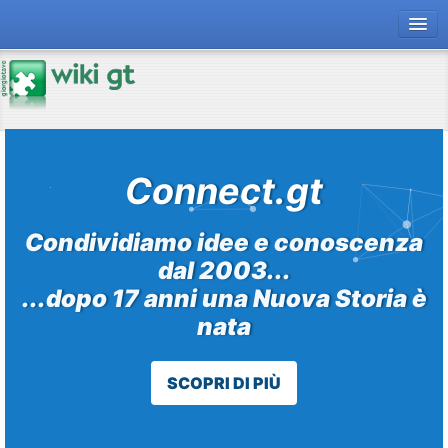
forum gt
magazine
risorse
Connect.gt
Chi siamo
Condividiamo idee e conoscenza
dal 2003...
...dopo 17 anni una Nuova Storia è
nata
SCOPRI DI PIÙ