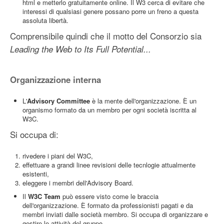
html e metterlo gratuitamente online. Il W3 cerca di evitare che
interessi di qualsiasi genere possano porre un freno a questa
assoluta libertà.
Comprensibile quindi che il motto del Consorzio sia
Leading the Web to Its Full Potential...
Organizzazione interna
L'
Advisory Committee
è la mente dell'organizzazione. È un
organismo formato da un membro per ogni società iscritta al
W3C.
Si occupa di:
rivedere i piani del W3C,
effettuare a grandi linee revisioni delle tecnlogie attualmente
esistenti,
eleggere i membri dell'Advisory Board.
Il
W3C Team
può essere visto come le braccia
dell'organizzazione. È formato da professionisti pagati e da
membri inviati dalle società membro. Si occupa di organizzare e
gestire le attività del gruppo.