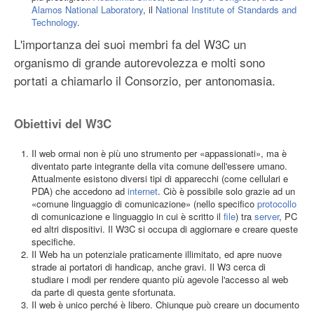
Alamos National Laboratory
, il
National Institute of Standards and
Technology
.
L'importanza dei suoi membri fa del W3C un
organismo di grande autorevolezza e molti sono
portati a chiamarlo il Consorzio, per antonomasia.
Obiettivi del W3C
Il web ormai non è più uno strumento per «appassionati», ma è
diventato parte integrante della vita comune dell'essere umano.
Attualmente esistono diversi tipi di apparecchi (come cellulari e
PDA) che accedono ad
internet
. Ciò è possibile solo grazie ad un
«comune linguaggio di comunicazione» (nello specifico
protocollo
di comunicazione e linguaggio in cui è scritto il
file
) tra
server
, PC
ed altri dispositivi. Il W3C si occupa di aggiornare e creare queste
specifiche.
Il Web ha un potenziale praticamente illimitato, ed apre nuove
strade ai portatori di handicap, anche gravi. Il W3 cerca di
studiare i modi per rendere quanto più agevole l'accesso al web
da parte di questa gente sfortunata.
Il web è unico perché è libero. Chiunque può creare un documento