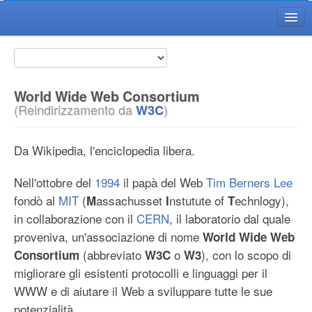
Home WikiGT
Il Wiki GT
Il Progetto
World Wide Web Consortium
(Reindirizzamento da
)
W3C
Voci
FAQ
Da Wikipedia, l'enciclopedia libera.
Citazioni
Il Redattore del Wiki
Nell'ottobre del
1994
il papà del Web
Tim Berners Lee
Diventa Redattore
fondò al
MIT
(
assachusset
nstutute of
echnlogy),
M
I
T
in collaborazione con il
CERN
, il laboratorio dal quale
Regole di Redazione
proveniva, un'associazione di nome
World Wide Web
Guida Redattore
(abbreviato
o
), con lo scopo di
Consortium
W3C
W3
Guida Avanzata
migliorare gli esistenti protocolli e linguaggi per il
Utility
WWW e di aiutare il Web a sviluppare tutte le sue
potenzialità.
Ultime Modifiche