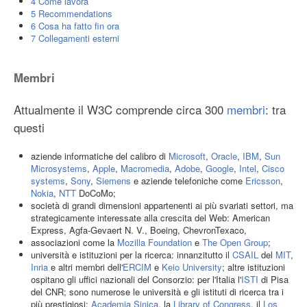
4
Come lavora
5
Recommendations
6
Cosa ha fatto fin ora
7
Collegamenti esterni
Membri
Attualmente il W3C comprende circa 300
membri
: tra
questi
aziende informatiche del calibro di
Microsoft
,
Oracle
,
IBM
,
Sun
Microsystems
,
Apple
,
Macromedia
,
Adobe
,
Google
,
Intel
,
Cisco
systems
,
Sony
,
Siemens
e aziende telefoniche come
Ericsson
,
Nokia
,
NTT
DoCoMo;
società di grandi dimensioni appartenenti ai più svariati settori, ma
strategicamente interessate alla crescita del Web: American
Express, Agfa-Gevaert N. V., Boeing, ChevronTexaco,
associazioni come la
Mozilla Foundation
e
The Open Group
;
università e istituzioni per la ricerca: innanzitutto il
CSAIL
del
MIT
,
Inria
e altri membri dell'
ERCIM
e
Keio University
; altre istituzioni
ospitano gli uffici nazionali del Consorzio: per l'Italia l'
ISTI
di Pisa
del CNR; sono numerose le università e gli istituti di ricerca tra i
più prestigiosi:
Academia Sinica
, la
Library of Congress
, il
Los