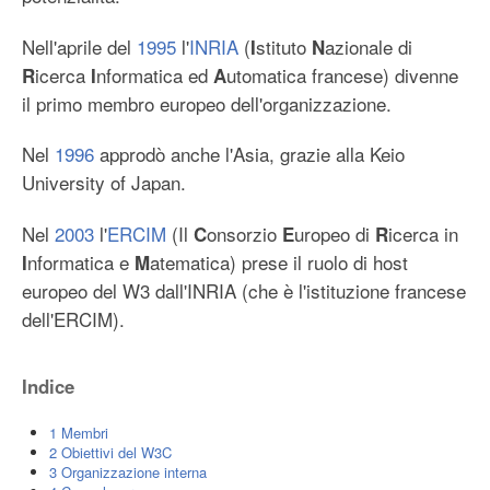
Statistiche
Nell'aprile del
1995
l'
INRIA
(
stituto
azionale di
I
N
Tools
icerca
nformatica ed
utomatica francese) divenne
R
I
A
Puntano qui
il primo membro europeo dell'organizzazione.
Modifiche correlate
Nel
1996
approdò anche l'Asia, grazie alla Keio
Pagine speciali
University of Japan.
Entra
Nel
2003
l'
ERCIM
(Il
onsorzio
uropeo di
icerca in
C
E
R
nformatica e
atematica) prese il ruolo di host
I
M
europeo del W3 dall'INRIA (che è l'istituzione francese
dell'ERCIM).
Indice
1
Membri
2
Obiettivi del W3C
3
Organizzazione interna