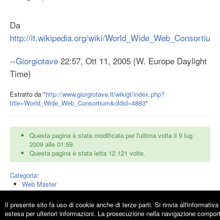
Da
http://it.wikipedia.org/wiki/World_Wide_Web_Consortium
--
Giorgiotave
22:57, Ott 11, 2005 (W. Europe Daylight
Time)
Estratto da "
http://www.giorgiotave.it/wikigt/index.php?
title=World_Wide_Web_Consortium&oldid=4883
"
Questa pagina è stata modificata per l'ultima volta il 9 lug
2009 alle 01:59.
Questa pagina è stata letta 12 121 volte.
Categoria
:
Web Master
Il presente sito fa uso di cookie anche di terze parti. Si rinvia all'informativa
estesa per ulteriori informazioni. La prosecuzione nella navigazione compor