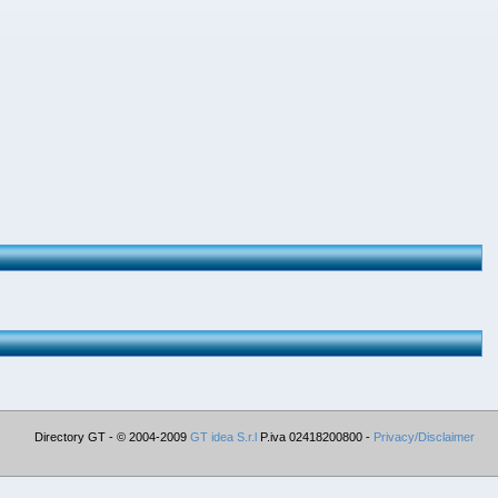
Directory GT - © 2004-2009
GT idea S.r.l
P.iva 02418200800 -
Privacy/Disclaimer