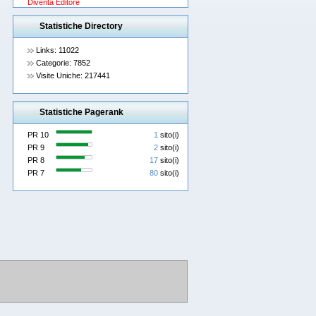
Diventa Editore
Statistiche Directory
Links: 11022
Categorie: 7852
Visite Uniche: 217441
Statistiche Pagerank
PR 10
1
sito(i)
PR 9
2
sito(i)
PR 8
17
sito(i)
PR 7
80
sito(i)