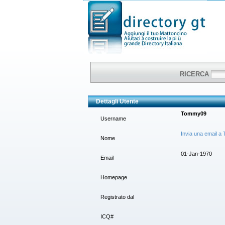
RICERCA
Dettagli Utente
Tommy09
Username
Invia una email 
Nome
01-Jan-1970
Email
Homepage
Registrato dal
ICQ#