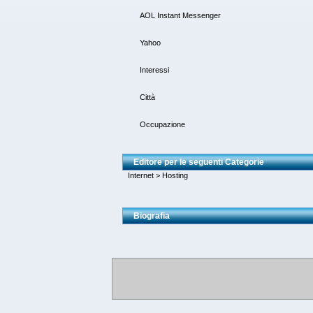
AOL Instant Messenger
Yahoo
Interessi
Città
Occupazione
Editore per le seguenti Categorie
Internet
>
Hosting
Biografia