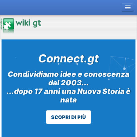
forum gt
magazine
risorse
Connect.gt
Chi siamo
Condividiamo idee e conoscenza
dal 2003...
...dopo 17 anni una Nuova Storia è
nata
SCOPRI DI PIÙ