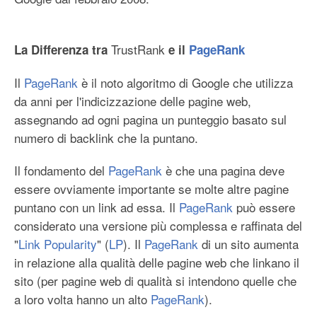
Statistiche
Tools
TrustRank
La Differenza tra
e il
PageRank
Puntano qui
Il
PageRank
è il noto algoritmo di Google che utilizza
Modifiche correlate
da anni per l'indicizzazione delle pagine web,
Pagine speciali
assegnando ad ogni pagina un punteggio basato sul
numero di backlink che la puntano.
Entra
Il fondamento del
PageRank
è che una pagina deve
essere ovviamente importante se molte altre pagine
puntano con un link ad essa. Il
PageRank
può essere
considerato una versione più complessa e raffinata del
"
Link Popularity
" (
LP
). Il
PageRank
di un sito aumenta
in relazione alla qualità delle pagine web che linkano il
sito (per pagine web di qualità si intendono quelle che
a loro volta hanno un alto
PageRank
).