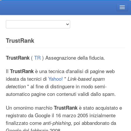
Home WikiGT
Il Wiki GT
Il Progetto
TrustRank
Voci
FAQ
(
TR
) Assegnazione della fiducia.
TrustRank
Citazioni
Il
è una tecnica d'analisi di pagine web
TrustRank
Il Redattore del Wiki
ideata da tecnici di
Yahoo!
"
Link-based spam
Diventa Redattore
" al fine di distinguere in modo semi-
detection
Regole di Redazione
automatico pagine con contenuti validi dallo spam.
Guida Redattore
Un omonimo marchio
è stato acquistato e
TrustRank
Guida Avanzata
registrato da Google il 16 marzo 2005 inizialmente
Utility
finalizzato come
, poi abbandonato da
anti-phishing
Google dal febbraio 2008.
Ultime Modifiche