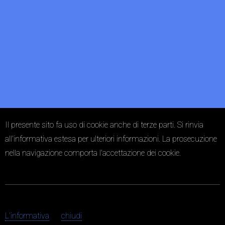
Il presente sito fa uso di cookie anche di terze parti. Si rinvia
all'informativa estesa per ulteriori informazioni. La prosecuzione
nella navigazione comporta l'accettazione dei cookie.
Next
L'informativa
chiudi