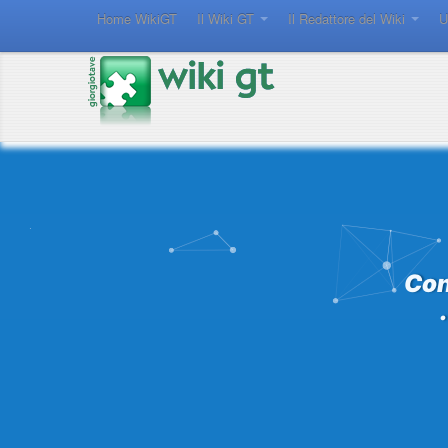
Home WikiGT
Il Wiki GT
Il Redattore del Wiki
U
Forum Gt
Magazine
Risorse
Con