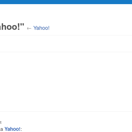
ahoo!"
←
Yahoo!
t
 a
:
Yahoo!