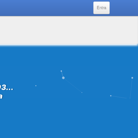
Entra
3...
a