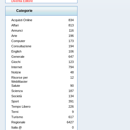
Diventa Editore
Categorie
Acquisti Online
834
Affari
813
Annunci
116
Arte
196
Computer
173
Consultazione
194
English
106
Generale
647
Giochi
123
Internet
794
Notizie
48
Risorse per
12
WebMaster
Salute
90
Scienza
187
Società
134
Sport
391
Tempo Libero
226
Terni
9
Turismo
617
Regionale
6427
Italia @
0