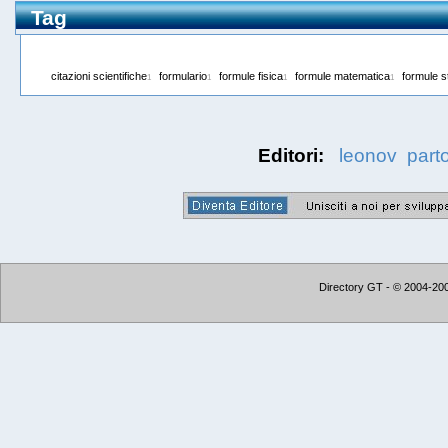
Tag
citazioni scientifiche
formulario
formule fisica
formule matematica
formule st
1
1
1
1
Editori:
leonov
parto
Directory GT - © 2004-2