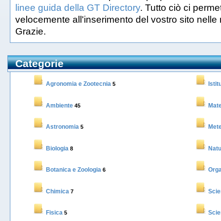
linee guida della GT Directory
. Tutto ciò ci perme
velocemente all'inserimento del vostro sito nelle n
Grazie.
Categorie
Agronomia e Zootecnia
Istit
5
Ambiente
Mat
45
Astronomia
Mete
5
Biologia
Natu
8
Botanica e Zoologia
Orga
6
Chimica
Scie
7
Fisica
Scie
5