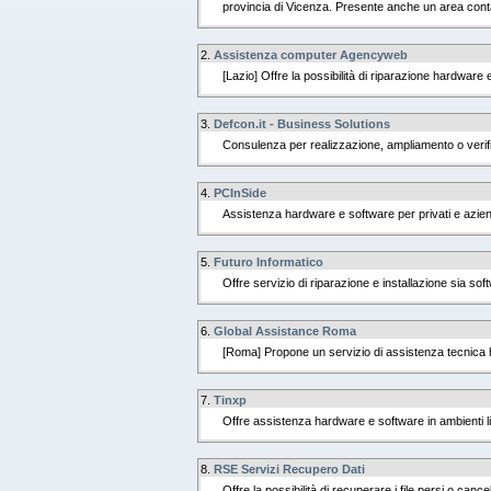
provincia di Vicenza. Presente anche un area conta
2.
Assistenza computer Agencyweb
[Lazio] Offre la possibilità di riparazione hardware
3.
Defcon.it - Business Solutions
Consulenza per realizzazione, ampliamento o verific
4.
PCInSide
Assistenza hardware e software per privati e aziende
5.
Futuro Informatico
Offre servizio di riparazione e installazione sia s
6.
Global Assistance Roma
[Roma] Propone un servizio di assistenza tecnica har
7.
Tinxp
Offre assistenza hardware e software in ambienti li
8.
RSE Servizi Recupero Dati
Offre la possibilità di recuperare i file persi o can