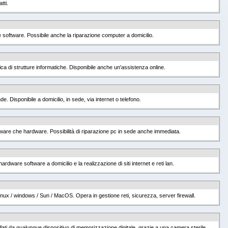
tti.
 e software. Possibile anche la riparazione computer a domicilio.
a di strutture informatiche. Disponibile anche un'assistenza online.
. Disponibile a domicilio, in sede, via internet o telefono.
oftware che hardware. Possibilità di riparazione pc in sede anche immediata.
dware software a domicilio e la realizzazione di siti internet e reti lan.
nux / windows / Sun / MacOS. Opera in gestione reti, sicurezza, server firewall.
cellati da qualunque dispositivo di memorizzazione digitale, grazie a una camera sterile