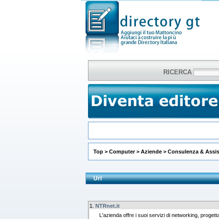
RICERCA
Top
>
Computer
>
Aziende
>
Consulenza & Assi
Url
1.
NTRnet.it
L'azienda offre i suoi servizi di networking, proget