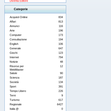
Diventa Editore
Categorie
Acquisti Online
834
Affari
813
Annunci
116
Arte
196
Computer
173
Consultazione
194
English
106
Generale
647
Giochi
123
Internet
794
Notizie
48
Risorse per
12
WebMaster
Salute
90
Scienza
187
Società
134
Sport
391
Tempo Libero
226
Terni
9
Turismo
617
Regionale
6427
Italia @
0