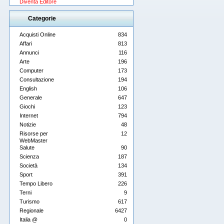
Diventa Editore
Categorie
Acquisti Online
834
Affari
813
Annunci
116
Arte
196
Computer
173
Consultazione
194
English
106
Generale
647
Giochi
123
Internet
794
Notizie
48
Risorse per
12
WebMaster
Salute
90
Scienza
187
Società
134
Sport
391
Tempo Libero
226
Terni
9
Turismo
617
Regionale
6427
Italia @
0