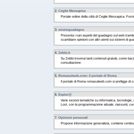
2.
Ceglie Messapica
Portale online della città di Ceglie Messapica. Fornisc
3.
misterguadagno
Presenta i vari aspetti del guadagno sul web tramite
scambiare opinioni con altri utenti sui sistemi di g
4.
Zebbi.it
Su Zebbi troverai tanti contenuti gratuiti, come barze
consultazione.
5.
Romasulweb.com: il portale di Roma
Il portale di Roma romasulweb.com si prefigge di cat
6.
Explor@
Varie sezioni tematiche su informatica, tecnologie, 
Lost, con la programmazione attuale, riassunti, cu
7.
Opinioni personali
Propone informazione generalista, contiene centinaia d