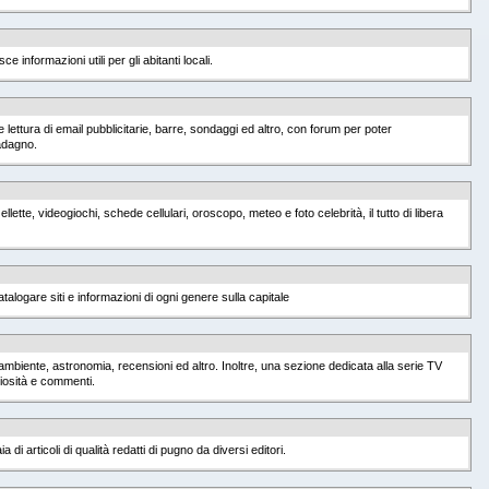
e informazioni utili per gli abitanti locali.
 lettura di email pubblicitarie, barre, sondaggi ed altro, con forum per poter
uadagno.
llette, videogiochi, schede cellulari, oroscopo, meteo e foto celebrità, il tutto di libera
alogare siti e informazioni di ogni genere sulla capitale
ambiente, astronomia, recensioni ed altro. Inoltre, una sezione dedicata alla serie TV
riosità e commenti.
i articoli di qualità redatti di pugno da diversi editori.