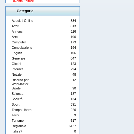
Diventa Editore
Categorie
Acquisti Online
834
Affari
813
Annunci
116
Arte
196
Computer
173
Consultazione
194
English
106
Generale
647
Giochi
123
Internet
794
Notizie
48
Risorse per
12
WebMaster
Salute
90
Scienza
187
Società
134
Sport
391
Tempo Libero
226
Terni
9
Turismo
617
Regionale
6427
Italia @
0