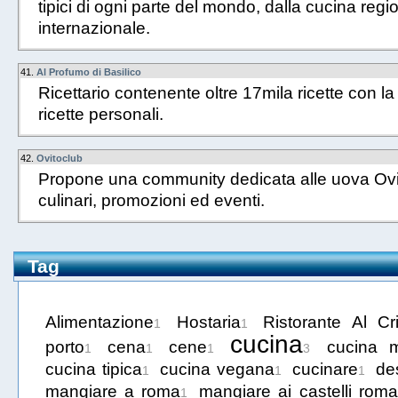
tipici di ogni parte del mondo, dalla cucina regio
internazionale.
41.
Al Profumo di Basilico
Ricettario contenente oltre 17mila ricette con la p
ricette personali.
42.
Ovitoclub
Propone una community dedicata alle uova Ovito
culinari, promozioni ed eventi.
Tag
Alimentazione
Hostaria
Ristorante Al Cr
1
1
cucina
porto
cena
cene
cucina m
1
1
1
3
cucina tipica
cucina vegana
cucinare
de
1
1
1
mangiare a roma
mangiare ai castelli roma
1