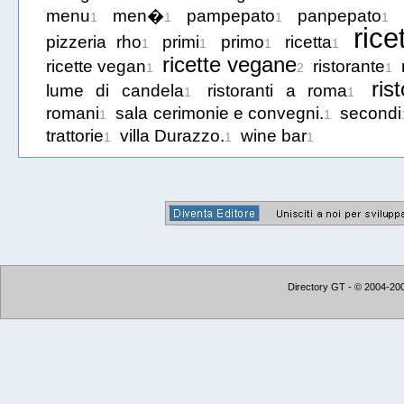
menu
men�
pampepato
panpepato
1
1
1
1
rice
pizzeria rho
primi
primo
ricetta
1
1
1
1
ricette vegane
ricette vegan
ristorante
1
2
1
ris
lume di candela
ristoranti a roma
1
1
romani
sala cerimonie e convegni.
secondi
1
1
trattorie
villa Durazzo.
wine bar
1
1
1
Directory GT - © 2004-2