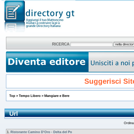
RICERCA
Suggerisci Sit
Top
>
Tempo Libero
>
Mangiare e Bere
Url
Ordina
1.
Ristorante Camino D'Oro - Delta del Po