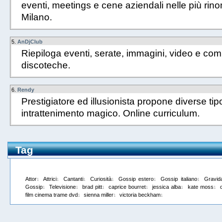
eventi, meetings e cene aziendali nelle più rino
Milano.
5.
AnDjClub
Riepiloga eventi, serate, immagini, video e co
discoteche.
6.
Rendy
Prestigiatore ed illusionista propone diverse tip
intrattenimento magico. Online curriculum.
Tag
Attor
Attrici
Cantanti
Curiosità
Gossip estero
Gossip italiano
Gravid
1
1
1
1
1
1
Gossip
Televisione
brad pitt
caprice bourret
jessica alba
kate moss
1
1
1
1
1
1
film cinema trame dvd
sienna miller
victoria beckham
1
1
1