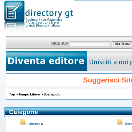
RICERCA
Suggerisci Sit
Top
>
Tempo Libero
>
Spettacolo
Categorie
Cinema
Tele
6