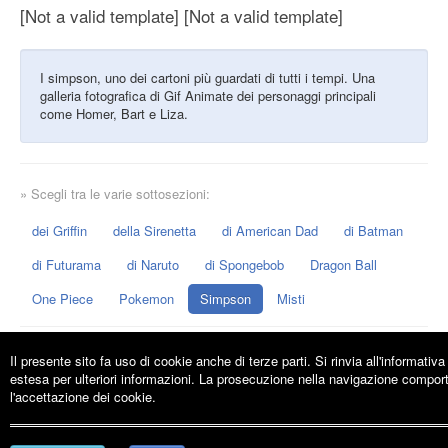
[Not a valid template] [Not a valid template]
I simpson, uno dei cartoni più guardati di tutti i tempi. Una
galleria fotografica di Gif Animate dei personaggi principali
come Homer, Bart e Liza.
» Scegli tra le varie sottosezioni:
dei Griffin
della Sirenetta
di American Dad
di Batman
di Futurama
di Naruto
di Spongebob
Dragon Ball
One Piece
Pokemon
Simpson
Misti
Il presente sito fa uso di cookie anche di terze parti. Si rinvia all'informativa
estesa per ulteriori informazioni. La prosecuzione nella navigazione compor
Giorgiotave.it
- Condividiamo Idee e Conoscenza
l'accettazione dei cookie.
© Copyright ©
Search On Media Group s.r.l.
- Sede Legale e Operativa: via Ugo
Bassi, 7 - 40121 Bologna - P.IVA 02418200800
Condizioni d'uso
-
Informativa sulla