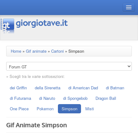
connect gt
magazine
risorse
Home
»
Gif animate
»
Cartoni
»
Simpson
Chi siamo
» Scegli tra le varie sottosezioni:
dei Griffin
della Sirenetta
di American Dad
di Batman
di Futurama
di Naruto
di Spongebob
Dragon Ball
One Piece
Pokemon
Simpson
Misti
Gif Animate Simpson