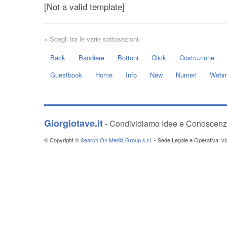
[Not a valid template]
» Scegli tra le varie sottosezioni:
Back
Bandiere
Bottoni
Click
Costruzione
Guestbook
Home
Info
New
Numeri
Webm
Giorgiotave.it
- Condividiamo Idee e Conoscen
© Copyright ©
Search On Media Group s.r.l.
- Sede Legale e Operativa: v