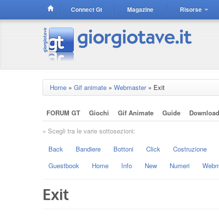
Connect Gt
Magazine
Risorse
Home
»
Gif animate
»
Webmaster
»
Exit
FORUM GT
Giochi
Gif Animate
Guide
Downloa
» Scegli tra le varie sottosezioni:
Back
Bandiere
Bottoni
Click
Costruzione
Guestbook
Home
Info
New
Numeri
Webm
Exit