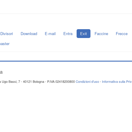
Divisori
Download
E-mail
Entra
Exit
Faccine
Frecce
aster
za
ia Ugo Bassi, 7 - 40121 Bologna - P.IVA 02418200800
Condizioni d'uso
-
Informativa sulla Pri