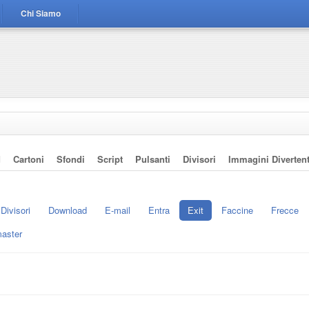
Chi Siamo
d
Cartoni
Sfondi
Script
Pulsanti
Divisori
Immagini Divertent
Divisori
Download
E-mail
Entra
Exit
Faccine
Frecce
aster