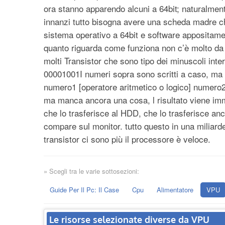
ora stanno apparendo alcuni a 64bit; naturalment
innanzi tutto bisogna avere una scheda madre c
sistema operativo a 64bit e software appositame
quanto riguarda come funziona non c’è molto da
molti Transistor che sono tipo dei minuscoli int
00001001I numeri sopra sono scritti a caso, m
numero1 [operatore aritmetico o logico] numero2 
ma manca ancora una cosa, l risultato viene imm
che lo trasferisce al HDD, che lo trasferisce an
compare sul monitor. tutto questo in una miliar
transistor ci sono più il processore è veloce.
» Scegli tra le varie sottosezioni:
Guide Per Il Pc: Il Case
Cpu
Alimentatore
VPU
Le risorse selezionate diverse da VPU