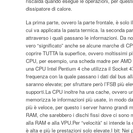
riscalda quando esegue le operazioni, per ques
dissipatore di calore.
La prima parte, ovvero la parte frontale, è solo i
cui va applicata la pasta termica. la seconda par
attraverso i quali passano le informazioni. Da n
vero “significato” anche se alcune marche di CP
coprire TUTTA la superfice, ovvero moltissimi p
CPU, per esempio, una scheda madre per AMD An
una CPU Intel Pentium 4 che utilizza il Socket 
frequenza con la quale passano i dati dal bus all
saranno elevate; per sfruttare però l’FSB più e
supporti.La CPU inoltre ha una cache, ovvero un
memorizza le informazioni più usate, in modo da
più è veloce, per questo i server hanno grandi
RAM, che sarebbero i dischi fissi dove ci sono m
alla RAM e alla VPU.Per “velocità” si intende la 
è alta e più le prestazioni solo elevate.I bit: Nei