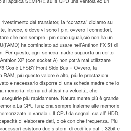
to si applica SEMPRE sulla CPU una ventola ed un
l rivestimento dei transistor, la “corazza” diciamo su
te, invece, è dove vi sono i pin, ovvero i connettori,
otare che non sempre i pin sono uguali,ciò non ha un
U(l’AMD) ha cominciato ad usare nell’Antlhon FX 51 di
in. Per questo, ogni scheda madre supporta un certo
thlon XP (con socket A) non potrà mai utilizzare
478 Cos’è L’FSB? Front Side Bus = Ovvero, la
a RAM, più questo valore è alto, più le prestazioni
levato e necessario disporre di una scheda madre che lo
a memoria interna ad altissima velocità, che
 eseguirle più rapidamente. Naturalmente più è grande
 memorie.La CPU funziona sempre insieme alle memorie
emorizzate le variabili. Il CPU da segnali sia all’ HDD,
capacità di elaborare dati, cioè con che frequenza. Più
 processori esistono due sistemi di codifica dati : 32bit e