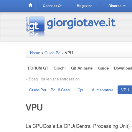
Connect Gt
Magazine
Risorse
Home
»
Guide Pc
»
VPU
FORUM GT
Giochi
Gif Animate
Guide
Downloa
» Scegli tra le varie sottosezioni:
Guide Per Il Pc: Il Case
Cpu
Alimentatore
VPU
VPU
La CPUCos’è:La CPU(Central Processing Unit) è 