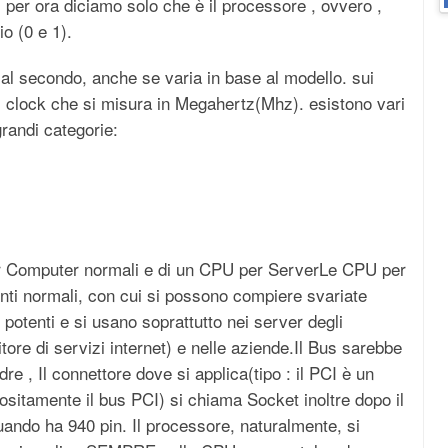
per ora diciamo solo che è il processore , ovvero ,
io (0 e 1).
al secondo, anche se varia in base al modello. sui
i clock che si misura in Megahertz(Mhz). esistono vari
randi categorie:
er Computer normali e di un CPU per ServerLe CPU per
nti normali, con cui si possono compiere svariate
otenti e si usano soprattutto nei server degli
tore di servizi internet) e nelle aziende.Il Bus sarebbe
 , Il connettore dove si applica(tipo : il PCI è un
ositamente il bus PCI) si chiama Socket inoltre dopo il
uando ha 940 pin. Il processore, naturalmente, si