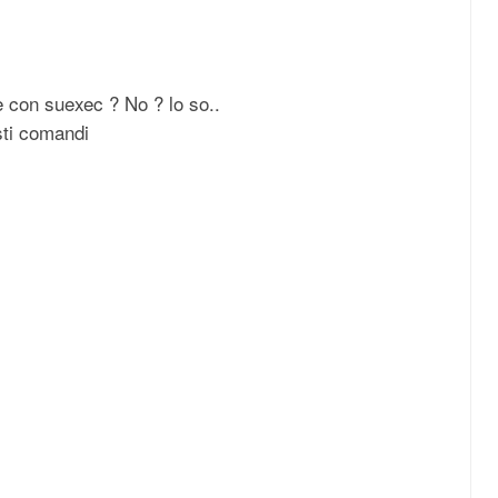
 con suexec ? No ? lo so..
sti comandi