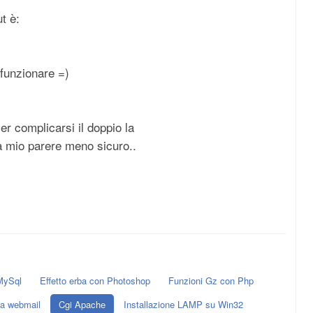
ut è:
funzionare =)
 complicarsi il doppio la
a mio parere meno sicuro..
MySql
Effetto erba con Photoshop
Funzioni Gz con Php
va webmail
Cgi Apache
Installazione LAMP su Win32