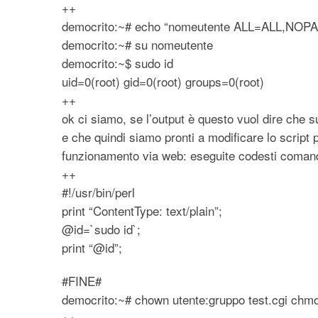
++
democrito:~# echo “nomeutente ALL=ALL,NOPA
democrito:~# su nomeutente
democrito:~$ sudo id
uid=0(root) gid=0(root) groups=0(root)
++
ok ci siamo, se l’output è questo vuol dire che 
e che quindi siamo pronti a modificare lo script pe
funzionamento via web: eseguite codesti coman
++
#!/usr/bin/perl
print “ContentType: text/plain”;
@id=`sudo id`;
print “@id”;
#FINE#
democrito:~# chown utente:gruppo test.cgi chmo
++