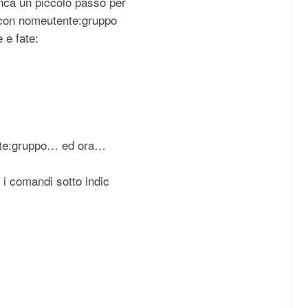
nca un piccolo passo per
i con nomeutente:gruppo
 e fate:
ente:gruppo… ed ora…
e i comandi sotto indic