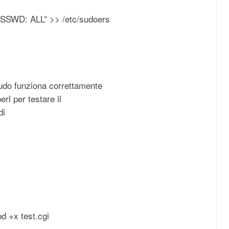
SSWD: ALL” >> /etc/sudoers
sudo funziona correttamente
rl per testare il
di
d +x test.cgi