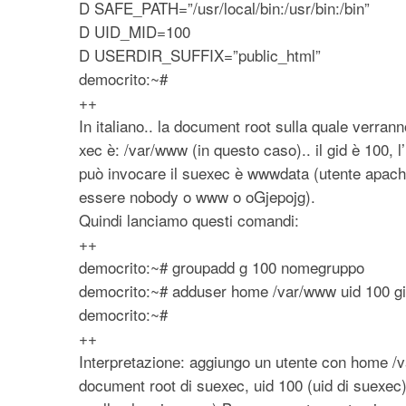
D SAFE_PATH=”/usr/local/bin:/usr/bin:/bin”
D UID_MID=100
D USERDIR_SUFFIX=”public_html”
democrito:~#
++
In italiano.. la document root sulla quale verrann
xec è: /var/www (in questo caso).. il gid è 100, l
può invocare il suexec è wwwdata (utente apach
essere nobody o www o oGjepojg).
Quindi lanciamo questi comandi:
++
democrito:~# groupadd g 100 nomegruppo
democrito:~# adduser home /var/www uid 100 g
democrito:~#
++
Interpretazione: aggiungo un utente con home /
document root di suexec, uid 100 (uid di suexec