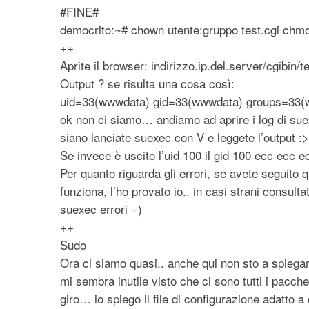
#FINE#
democrito:~# chown utente:gruppo test.cgi chmo
++
Aprite il browser: indirizzo.ip.del.server/cgibin/t
Output ? se risulta una cosa così:
uid=33(wwwdata) gid=33(wwwdata) groups=33(w
ok non ci siamo… andiamo ad aprire i log di su
siano lanciate suexec con V e leggete l’output :>
Se invece è uscito l’uid 100 il gid 100 ecc ecc 
Per quanto riguarda gli errori, se avete seguito 
funziona, l’ho provato io.. in casi strani consulta
suexec errori =)
++
Sudo
Ora ci siamo quasi.. anche qui non sto a spiegare
mi sembra inutile visto che ci sono tutti i pacchett
giro… io spiego il file di configurazione adatto 