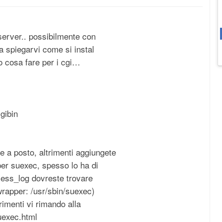
server.. possibilmente con
 spiegarvi come si instal
co cosa fare per i cgi…
gibin
e a posto, altrimenti aggiungete
er suexec, spesso lo ha di
ccess_log dovreste trovare
rapper: /usr/sbin/suexec)
trimenti vi rimando alla
uexec.html