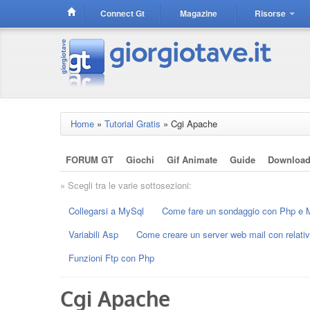
Connect Gt
Magazine
Risorse
Home
»
Tutorial Gratis
»
Cgi Apache
FORUM GT
Giochi
Gif Animate
Guide
Downloa
» Scegli tra le varie sottosezioni:
Collegarsi a MySql
Come fare un sondaggio con Php e 
Variabili Asp
Come creare un server web mail con relati
Funzioni Ftp con Php
Cgi Apache