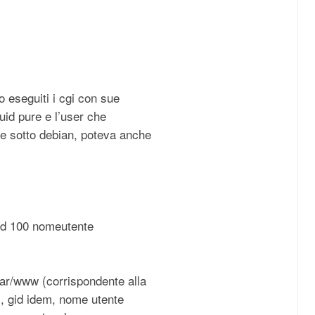
o eseguiti i cgi con sue
’uid pure e l’user che
e sotto debian, poteva anche
id 100 nomeutente
var/www (corrispondente alla
), gid idem, nome utente