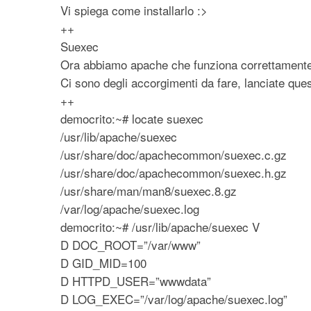
Vi spiega come installarlo :>
++
Suexec
Ora abbiamo apache che funziona correttamente
Ci sono degli accorgimenti da fare, lanciate que
++
democrito:~# locate suexec
/usr/lib/apache/suexec
/usr/share/doc/apachecommon/suexec.c.gz
/usr/share/doc/apachecommon/suexec.h.gz
/usr/share/man/man8/suexec.8.gz
/var/log/apache/suexec.log
democrito:~# /usr/lib/apache/suexec V
D DOC_ROOT=”/var/www”
D GID_MID=100
D HTTPD_USER=”wwwdata”
D LOG_EXEC=”/var/log/apache/suexec.log”