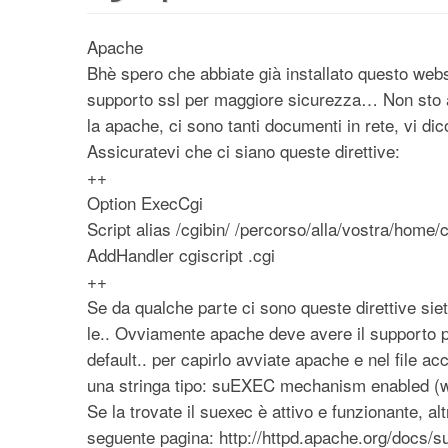
Apache
Bhè spero che abbiate già installato questo web
supporto ssl per maggiore sicurezza… Non sto a
la apache, ci sono tanti documenti in rete, vi di
Assicuratevi che ci siano queste direttive:
++
Option ExecCgi
Script alias /cgibin/ /percorso/alla/vostra/home/c
AddHandler cgiscript .cgi
++
Se da qualche parte ci sono queste direttive siet
le.. Ovviamente apache deve avere il supporto p
default.. per capirlo avviate apache e nel file a
una stringa tipo: suEXEC mechanism enabled (w
Se la trovate il suexec è attivo e funzionante, al
seguente pagina: http://httpd.apache.org/docs/s