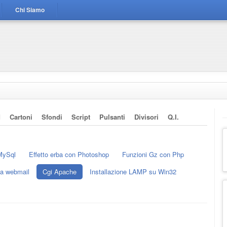
Chi Siamo
d
Cartoni
Sfondi
Script
Pulsanti
Divisori
Q.i.
MySql
Effetto erba con Photoshop
Funzioni Gz con Php
va webmail
Cgi Apache
Installazione LAMP su Win32