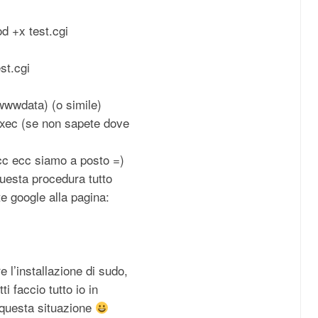
d +x test.cgi
est.cgi
wwdata) (o simile)
exec (se non sapete dove
ecc ecc siamo a posto =)
questa procedura tutto
te google alla pagina:
 l’installazione di sudo,
i faccio tutto io in
a questa situazione