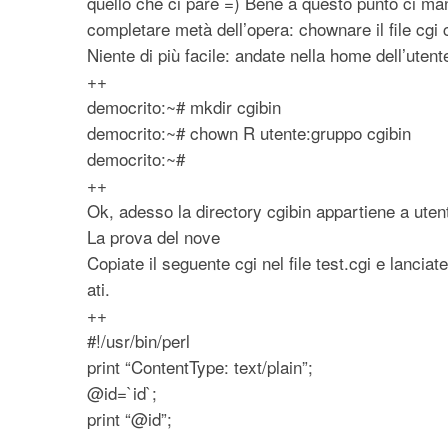
quello che ci pare =) Bene a questo punto ci ma
completare metà dell’opera: chownare il file cg
Niente di più facile: andate nella home dell’utente
++
democrito:~# mkdir cgibin
democrito:~# chown R utente:gruppo cgibin
democrito:~#
++
Ok, adesso la directory cgibin appartiene a ut
La prova del nove
Copiate il seguente cgi nel file test.cgi e lanciat
ati.
++
#!/usr/bin/perl
print “ContentType: text/plain”;
@id=`id`;
print “@id”;