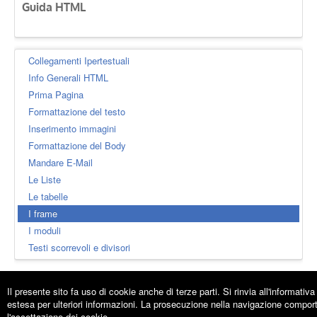
Guida HTML
Collegamenti Ipertestuali
Info Generali HTML
Prima Pagina
Formattazione del testo
Inserimento immagini
Formattazione del Body
Mandare E-Mail
Le Liste
Le tabelle
I frame
I moduli
Testi scorrevoli e divisori
Il presente sito fa uso di cookie anche di terze parti. Si rinvia all'informativa
estesa per ulteriori informazioni. La prosecuzione nella navigazione compor
Giorgiotave.it
- Condividiamo Idee e Conoscenza
l'accettazione dei cookie.