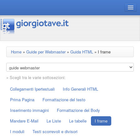
connect gt
magazine
risorse
Home
»
Guide per Webmaster
»
Guida HTML
»
I frame
Chi siamo
» Scegli tra le varie sottosezioni:
Collegamenti Ipertestuali
Info Generali HTML
Prima Pagina
Formattazione del testo
Inserimento immagini
Formattazione del Body
Mandare E-Mail
Le Liste
Le tabelle
I frame
I moduli
Testi scorrevoli e divisori