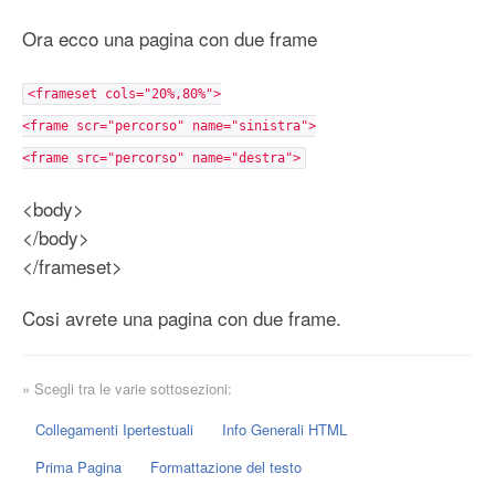
Ora ecco una pagina con due frame
<frameset cols="20%,80%">
<frame scr="percorso" name="sinistra">
<frame src="percorso" name="destra">
<body>
</body>
</frameset>
Cosi avrete una pagina con due frame.
» Scegli tra le varie sottosezioni:
Collegamenti Ipertestuali
Info Generali HTML
Prima Pagina
Formattazione del testo