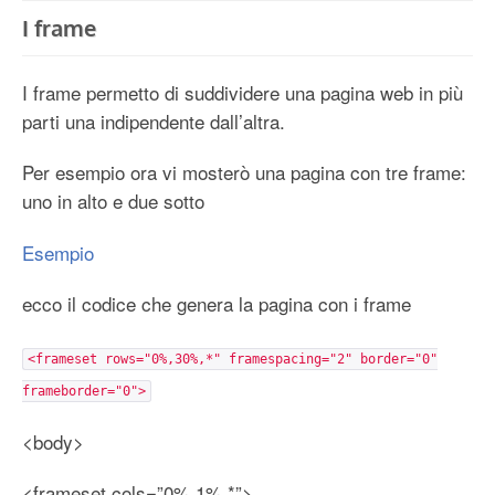
I frame
I frame permetto di suddividere una pagina web in più
parti una indipendente dall’altra.
Per esempio ora vi mosterò una pagina con tre frame:
uno in alto e due sotto
Esempio
ecco il codice che genera la pagina con i frame
<frameset rows="0%,30%,*" framespacing="2" border="0"
frameborder="0">
<body>
<frameset cols=”0%,1%,*”>