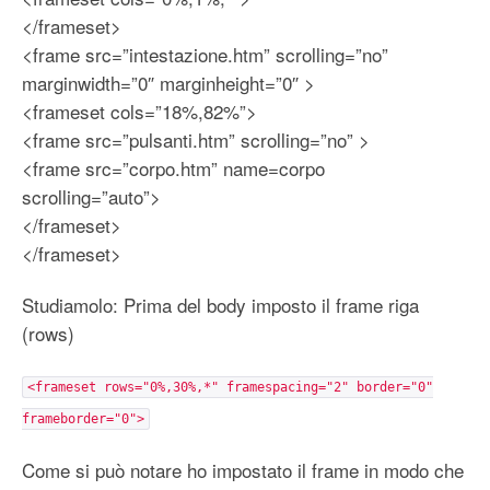
</frameset>
<frame src=”intestazione.htm” scrolling=”no”
marginwidth=”0″ marginheight=”0″ >
<frameset cols=”18%,82%”>
<frame src=”pulsanti.htm” scrolling=”no” >
<frame src=”corpo.htm” name=corpo
scrolling=”auto”>
</frameset>
</frameset>
Studiamolo: Prima del body imposto il frame riga
(rows)
<frameset rows="0%,30%,*" framespacing="2" border="0"
frameborder="0">
Come si può notare ho impostato il frame in modo che