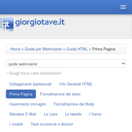
connect gt
magazine
risorse
Home
»
Guide per Webmaster
»
Guida HTML
»
Prima Pagina
Chi siamo
» Scegli tra le varie sottosezioni:
Collegamenti Ipertestuali
Info Generali HTML
Prima Pagina
Formattazione del testo
Inserimento immagini
Formattazione del Body
Mandare E-Mail
Le Liste
Le tabelle
I frame
I moduli
Testi scorrevoli e divisori