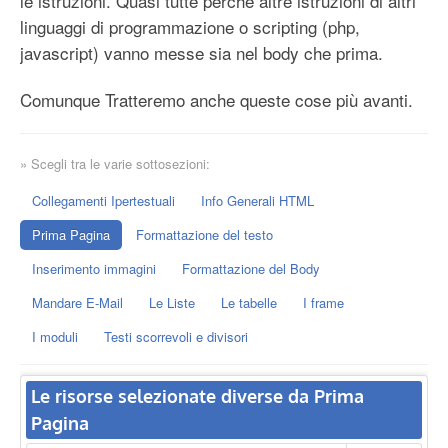
le istruzioni. Quasi tutte perchè altre istruzioni di altri
linguaggi di programmazione o scripting (php,
javascript) vanno messe sia nel body che prima.
Comunque Tratteremo anche queste cose più avanti.
» Scegli tra le varie sottosezioni:
Collegamenti Ipertestuali
Info Generali HTML
Prima Pagina
Formattazione del testo
Inserimento immagini
Formattazione del Body
Mandare E-Mail
Le Liste
Le tabelle
I frame
I moduli
Testi scorrevoli e divisori
Le risorse selezionate diverse da Prima
Pagina