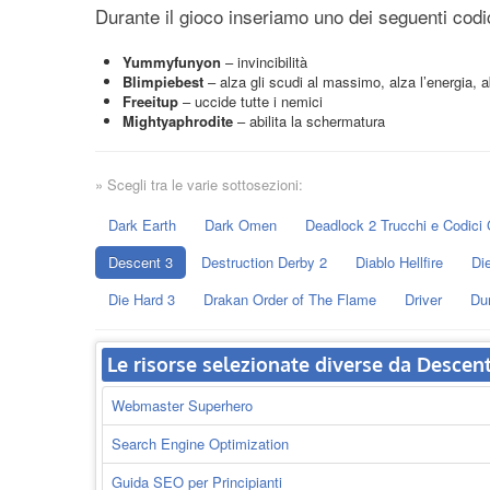
Durante il gioco inseriamo uno dei seguenti codici
Yummyfunyon
– invincibilità
Blimpiebest
– alza gli scudi al massimo, alza l’energia, ab
Freeitup
– uccide tutte i nemici
Mightyaphrodite
– abilita la schermatura
» Scegli tra le varie sottosezioni:
Dark Earth
Dark Omen
Deadlock 2 Trucchi e Codici 
Descent 3
Destruction Derby 2
Diablo Hellfire
Di
Die Hard 3
Drakan Order of The Flame
Driver
Du
Le risorse selezionate diverse da Descent
Webmaster Superhero
Search Engine Optimization
Guida SEO per Principianti