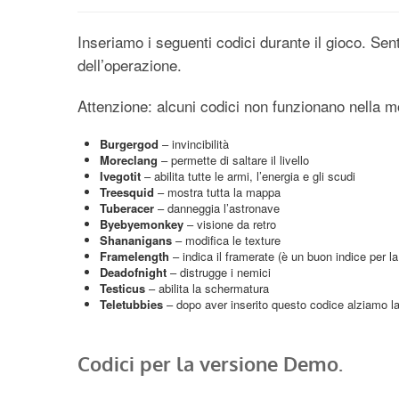
Inseriamo i seguenti codici durante il gioco. Se
dell’operazione.
Attenzione: alcuni codici non funzionano nella mo
Burgergod
– invincibilità
Moreclang
– permette di saltare il livello
Ivegotit
– abilita tutte le armi, l’energia e gli scudi
Treesquid
– mostra tutta la mappa
Tuberacer
– danneggia l’astronave
Byebyemonkey
– visione da retro
Shananigans
– modifica le texture
Framelength
– indica il framerate (è un buon indice per la 
Deadofnight
– distrugge i nemici
Testicus
– abilita la schermatura
Teletubbies
– dopo aver inserito questo codice alziamo la
Codici per la versione Demo.