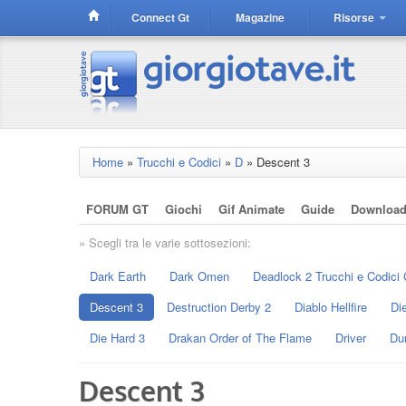
Connect Gt
Magazine
Risorse
Home
»
Trucchi e Codici
»
D
»
Descent 3
FORUM GT
Giochi
Gif Animate
Guide
Downloa
» Scegli tra le varie sottosezioni:
Dark Earth
Dark Omen
Deadlock 2 Trucchi e Codici 
Descent 3
Destruction Derby 2
Diablo Hellfire
Di
Die Hard 3
Drakan Order of The Flame
Driver
Du
Descent 3