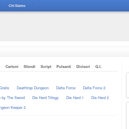
Chi Siamo
d
Cartoni
Sfondi
Script
Pulsanti
Divisori
Q.i.
Gratis
Deathtrap Dungeon
Delta Force
Delta Force 2
e by The Sword
Die Hard Trilogy
Die Hard 1
Die Hard 2
ngeon Keeper 2