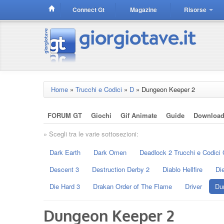
Connect Gt
Magazine
Risorse
Home
»
Trucchi e Codici
»
D
»
Dungeon Keeper 2
FORUM GT
Giochi
Gif Animate
Guide
Downloa
» Scegli tra le varie sottosezioni:
Dark Earth
Dark Omen
Deadlock 2 Trucchi e Codici 
Descent 3
Destruction Derby 2
Diablo Hellfire
Di
Die Hard 3
Drakan Order of The Flame
Driver
Du
Dungeon Keeper 2