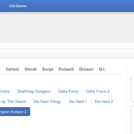
Chi Siamo
d
Cartoni
Sfondi
Script
Pulsanti
Divisori
Q.i.
Gratis
Deathtrap Dungeon
Delta Force
Delta Force 2
e by The Sword
Die Hard Trilogy
Die Hard 1
Die Hard 2
ngeon Keeper 2