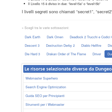
Il Livello 15 è diviso in due: “level15a” o “level15b”
I livelli segreti sono chiamati “secret1”, “secret2
» Scegli tra le varie sottosezioni:
Dark Earth
Dark Omen
Deadlock 2 Trucchi e Codici 
Descent 3
Destruction Derby 2
Diablo Hellfire
Di
Die Hard 3
Drakan Order of The Flame
Driver
Du
Le risorse selezionate diverse da Dunge
Webmaster Superhero
Search Engine Optimization
Guida SEO per Principianti
Strumenti per i Webmaster