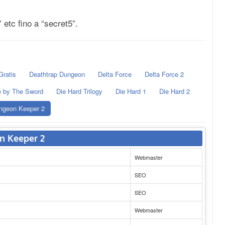
” etc fino a “secret5”.
Gratis
Deathtrap Dungeon
Delta Force
Delta Force 2
e by The Sword
Die Hard Trilogy
Die Hard 1
Die Hard 2
ngeon Keeper 2
on Keeper 2
Webmaster
SEO
SEO
Webmaster