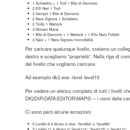
1 Scheletro + 1 Troll 1 Bile di Demonio
2 Elfi Neri 1 Troll
2 Vampiri 1 Bile di Demonio
2 Nere Signore 1 Scheletro
2 Trolls 1 Warlock
3 Monaci Mana
1 Bile di Demonio + 1 Warlock + 1 Elfo Nero Folletti
2 Nani + 1 Nera Signora Invincibilità
Per caricare qualunque livello, creiamo un colleg
destro e scegliamo “proprietà”. Nella riga di co
del livello che vogliamo caricare.
Ad esempio dk2.exe -level level10
Per vedere un elenco completo di tutti i livelli 
DK2DIR\DATA\EDITOR\MAPS\ – i nomi delle camp
Ci sono però alcune eccezioni:
Il Livello 6 è diviso in due: “level6a” o “level6b”
Il Livello 11 è diviso in “level11a”, “level11b” o “level11c”