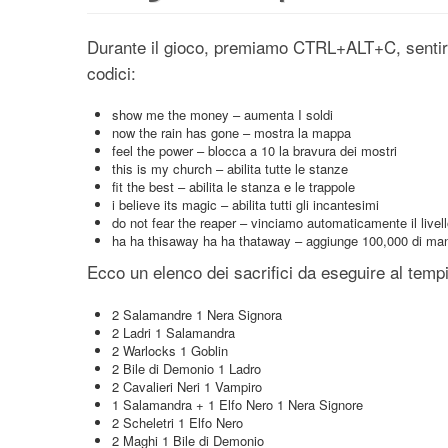
Durante il gioco, premiamo CTRL+ALT+C, sentire
codici:
show me the money – aumenta I soldi
now the rain has gone – mostra la mappa
feel the power – blocca a 10 la bravura dei mostri
this is my church – abilita tutte le stanze
fit the best – abilita le stanza e le trappole
i believe its magic – abilita tutti gli incantesimi
do not fear the reaper – vinciamo automaticamente il livel
ha ha thisaway ha ha thataway – aggiunge 100,000 di ma
Ecco un elenco dei sacrifici da eseguire al temp
2 Salamandre 1 Nera Signora
2 Ladri 1 Salamandra
2 Warlocks 1 Goblin
2 Bile di Demonio 1 Ladro
2 Cavalieri Neri 1 Vampiro
1 Salamandra + 1 Elfo Nero 1 Nera Signore
2 Scheletri 1 Elfo Nero
2 Maghi 1 Bile di Demonio