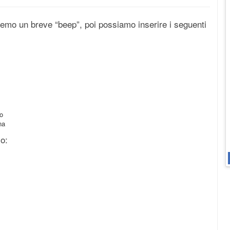
mo un breve “beep”, poi possiamo inserire i seguenti
lo
na
io: