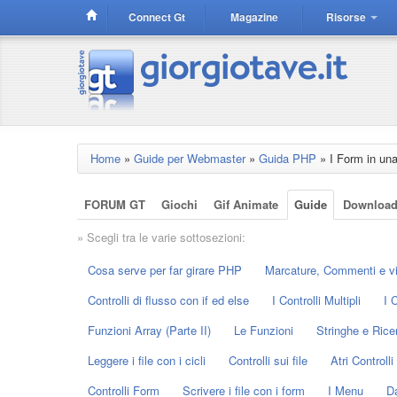
Connect Gt
Magazine
Risorse
Home
»
Guide per Webmaster
»
Guida PHP
»
I Form in un
FORUM GT
Giochi
Gif Animate
Guide
Downloa
» Scegli tra le varie sottosezioni:
Cosa serve per far girare PHP
Marcature, Commenti e vi
Controlli di flusso con if ed else
I Controlli Multipli
I C
Funzioni Array (Parte II)
Le Funzioni
Stringhe e Rice
Leggere i file con i cicli
Controlli sui file
Atri Controlli 
Controlli Form
Scrivere i file con i form
I Menu
Da