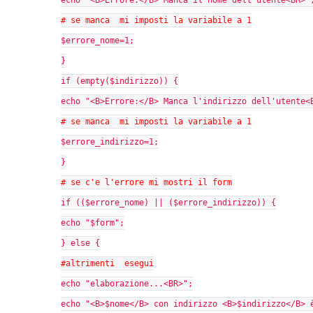
echo "<B>Errore:</B> Manca il nome dell'utente<BR>"
# se manca mi imposti la variabile a 1
$errore_nome=1;
}
if (empty($indirizzo)) {
echo "<B>Errore:</B> Manca l'indirizzo dell'utente<
# se manca mi imposti la variabile a 1
$errore_indirizzo=1;
}
# se c'e l'errore mi mostri il form
if (($errore_nome) || ($errore_indirizzo)) {
echo "$form";
} else {
#altrimenti esegui
echo "elaborazione...<BR>";
echo "<B>$nome</B> con indirizzo <B>$indirizzo</B> 