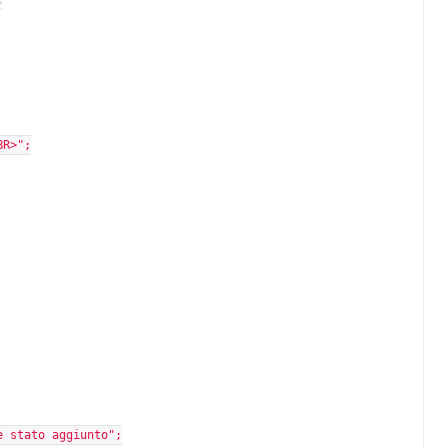
;
BR>";
è stato aggiunto";