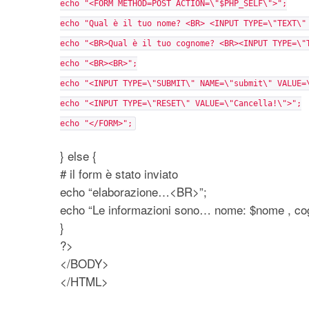
echo "<FORM METHOD=POST ACTION=\"$PHP_SELF\">";
echo "Qual è il tuo nome? <BR> <INPUT TYPE=\"TEXT\"
echo "<BR>Qual è il tuo cognome? <BR><INPUT TYPE=\"
echo "<BR><BR>";
echo "<INPUT TYPE=\"SUBMIT\" NAME=\"submit\" VALUE=
echo "<INPUT TYPE=\"RESET\" VALUE=\"Cancella!\">";
echo "</FORM>";
} else {
# il form è stato inviato
echo “elaborazione…<BR>”;
echo “Le informazioni sono… nome: $nome , c
}
?>
</BODY>
</HTML>