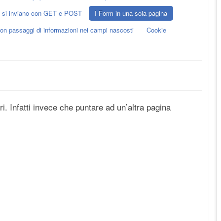
he si inviano con GET e POST
I Form in una sola pagina
on passaggi di informazioni nei campi nascosti
Cookie
i. Infatti invece che puntare ad un’altra pagina