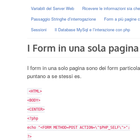
Variabili del Server Web
Ricevere le informazioni sia c
Passaggio Stringhe d’interrogazione
Form a più pagine c
Sessioni
Il Database MySql e l’interazione con php
I Form in una sola pagina
I form in una solo pagina sono dei form particolar
puntano a se stessi es.
<HTML>
<BODY>
<CENTER>
<?php
echo "<FORM METHOD=POST ACTION=\"$PHP_SELF\">";
?>