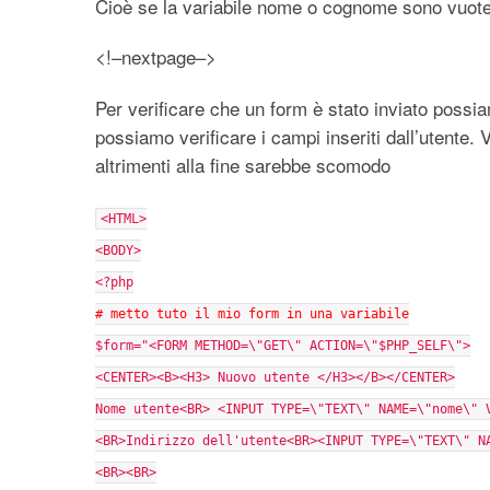
Cioè se la variabile nome o cognome sono vuote
<!–nextpage–>
Per verificare che un form è stato inviato pos
possiamo verificare i campi inseriti dall’utente.
altrimenti alla fine sarebbe scomodo
<HTML>
<BODY>
<?php
# metto tuto il mio form in una variabile
$form="<FORM METHOD=\"GET\" ACTION=\"$PHP_SELF\">
<CENTER><B><H3> Nuovo utente </H3></B></CENTER>
Nome utente<BR> <INPUT TYPE=\"TEXT\" NAME=\"nome\" 
<BR>Indirizzo dell'utente<BR><INPUT TYPE=\"TEXT\" N
<BR><BR>