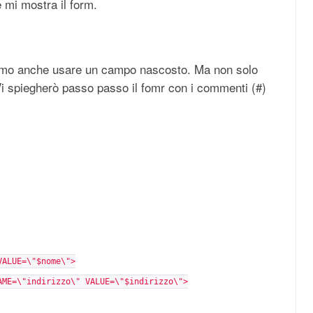
 mi mostra il form.
siamo anche usare un campo nascosto. Ma non solo
 Vi spiegherò passo passo il fomr con i commenti (#)
VALUE=\"$nome\">
AME=\"indirizzo\" VALUE=\"$indirizzo\">