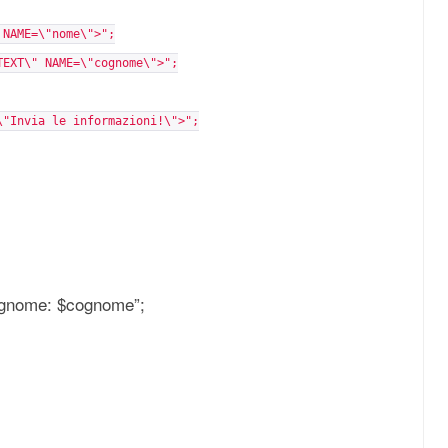
 NAME=\"nome\">";
TEXT\" NAME=\"cognome\">";
\"Invia le informazioni!\">";
ognome: $cognome”;