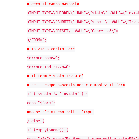
# ecco il campo nascosto
<INPUT TYPE=\"HIDDEN\" NAME=\"stato\" VALUE=\"invia
<INPUT TYPE=\"SUBMIT\" NAME=\"submit\" VALUE=\"Invi
<INPUT TYPE=\"RESET\" VALUE=\"Cancella!\">
</FORM>";
# inizio a controllare
$errore_nome=0;
$errore_indirizzo=0;
# il form è stato inviato?
# se il campo nascosto non c'e mostra il form
if ( $stato != "inviato" ) {
echo "$form";
#ma se c'e mi controlli l'input
} else {
if (empty($nome)) {