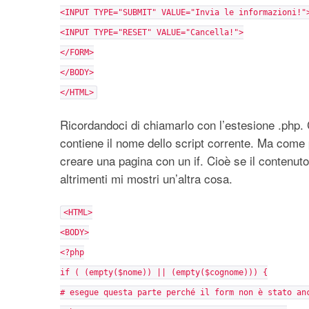
<INPUT TYPE="SUBMIT" VALUE="Invia le informazioni!"
<INPUT TYPE="RESET" VALUE="Cancella!">
</FORM>
</BODY>
</HTML>
Ricordandoci di chiamarlo con l’estesione .php
contiene il nome dello script corrente. Ma com
creare una pagina con un if. Cioè se il contenuto 
altrimenti mi mostri un’altra cosa.
<HTML>
<BODY>
<?php
if ( (empty($nome)) || (empty($cognome))) {
# esegue questa parte perché il form non è stato an