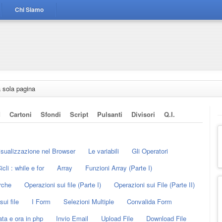
Chi Siamo
a sola pagina
d
Cartoni
Sfondi
Script
Pulsanti
Divisori
Q.i.
sualizzazione nel Browser
Le variabili
Gli Operatori
icli : while e for
Array
Funzioni Array (Parte I)
rche
Operazioni sui file (Parte I)
Operazioni sui File (Parte II)
sui file
I Form
Selezioni Multiple
Convalida Form
ta e ora in php
Invio Email
Upload File
Download File