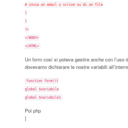
# invia un email o scrive su di un file
}
}
?>
</BODY>
</HTML>
Un form cosí si poteva gestire anche con l’uso d
dovevamo dichiarare le nostre variabili all’intern
function form(){
global $variabile
global $variabile1
Poi php
}