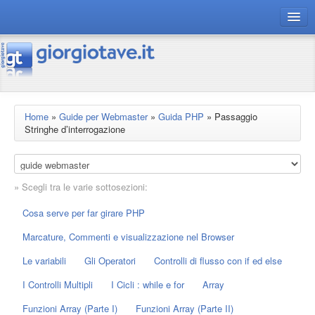
connect gt
magazine
risorse
Home
»
Guide per Webmaster
»
Guida PHP
»
Passaggio
Stringhe d’interrogazione
Chi siamo
» Scegli tra le varie sottosezioni:
Cosa serve per far girare PHP
Marcature, Commenti e visualizzazione nel Browser
Le variabili
Gli Operatori
Controlli di flusso con if ed else
I Controlli Multipli
I Cicli : while e for
Array
Funzioni Array (Parte I)
Funzioni Array (Parte II)