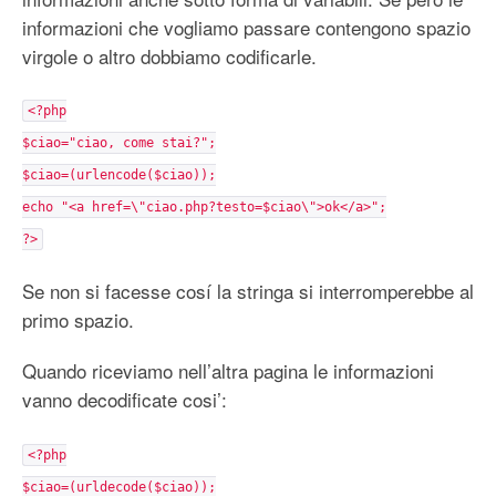
informazioni che vogliamo passare contengono spazio
virgole o altro dobbiamo codificarle.
<?php
$ciao="ciao, come stai?";
$ciao=(urlencode($ciao));
echo "<a href=\"ciao.php?testo=$ciao\">ok</a>";
?>
Se non si facesse cosí la stringa si interromperebbe al
primo spazio.
Quando riceviamo nell’altra pagina le informazioni
vanno decodificate cosi’:
<?php
$ciao=(urldecode($ciao));