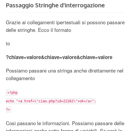
Passaggio Stringhe d’interrogazione
Grazie ai collegamenti ipertestuali si possono passare
delle stringhe. Ecco il formato
to
?chiave=valore&chiave=valore&chiave=valore
Possiamo passare una stringa anche direttamente nel
collegamento
<?php
echo "<a href=\"ciao.php?id=22262\">ok</a>";
?>
Cosi passano le informazioni. Possiamo passare delle
informazioni anche sotto forma di variabili. Se però le