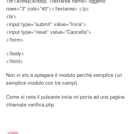
<br>&nbsp;&nbsp; <textarea name=”oggetto”
rows=”3″ cols=”40″></textarea> </p>
<br>
<input type=”submit” value=”Invia”>
<input type=”reset” value=”Cancella”>
</form>
</body>
</html>
Non vi sto a spiegare il modulo perchè semplice (un
semplice modulo con tre campi)
Come si nota il pulsante invia mi porta ad una pagina
chiamate verifica.php
<?php