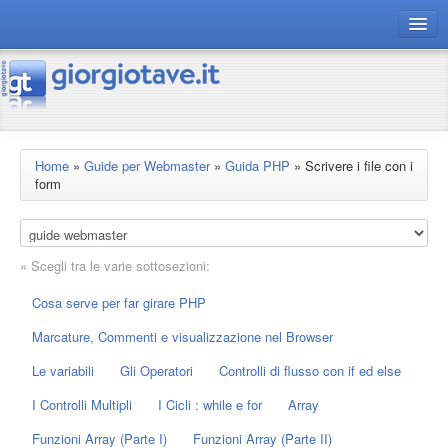
connect gt
magazine
risorse
Home
»
Guide per Webmaster
»
Guida PHP
»
Scrivere i file con i
form
Chi siamo
» Scegli tra le varie sottosezioni:
Cosa serve per far girare PHP
Marcature, Commenti e visualizzazione nel Browser
Le variabili
Gli Operatori
Controlli di flusso con if ed else
I Controlli Multipli
I Cicli : while e for
Array
Funzioni Array (Parte I)
Funzioni Array (Parte II)