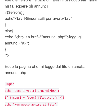
mi fa leggere gli annunci
if($errore){
echo”<br> Riinseriscili perfavore<br>”;
}
else{
echo “<br> <a href=\”annunci.php\”>leggi gli
annunci</a>”;
}
?>
Ecco la pagina che mi legge dal file chiamata
annunci.php
<?php
echo "Ecco i vostri annunci<br>";
if (!$apri = fopen("file.txt","r")){
echo "Non posso aprire il file";