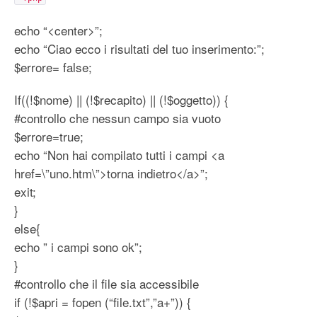
echo “<center>”;
echo “Ciao ecco i risultati del tuo inserimento:”;
$errore= false;
If((!$nome) || (!$recapito) || (!$oggetto)) {
#controllo che nessun campo sia vuoto
$errore=true;
echo “Non hai compilato tutti i campi <a
href=\”uno.htm\”>torna indietro</a>”;
exit;
}
else{
echo ” i campi sono ok”;
}
#controllo che il file sia accessibile
if (!$apri = fopen (“file.txt”,”a+”)) {