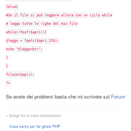
}else{
#Se il file si può leggere allora con un ciclo while
# leggo tutte le righe del mio file
while(!feof($apri)){
$leggo = fgets($apri,255);
echo "$leggo<br>";
}
}
fclose($apri);
?>
Se avete dei problemi basta che mi scrivete sul
Forum
» Scegli tra le varie sottosezioni:
Cosa serve per far girare PHP