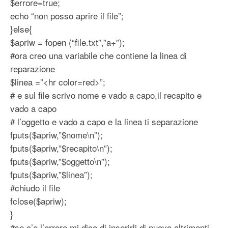
$errore=true;
echo “non posso aprire il file”;
}else{
$apriw = fopen (“file.txt”,”a+”);
#ora creo una variabile che contiene la linea di
reparazione
$linea =”<hr color=red>”;
# e sul file scrivo nome e vado a capo,il recapito e
vado a capo
# l’oggetto e vado a capo e la linea ti separazione
fputs($apriw,”$nome\n”);
fputs($apriw,”$recapito\n”);
fputs($apriw,”$oggetto\n”);
fputs($apriw,”$linea”);
#chiudo il file
fclose($apriw);
}
#se c’e l’errore mi dice di inserirli di nuovo altrimenti