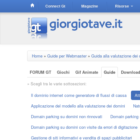
Connect Gt
Magazine
Risorse
Home
»
Guide per Webmaster
»
Guida alla valutazione dei 
FORUM GT
Giochi
Gif Animate
Guide
Downloa
» Scegli tra le varie sottosezioni:
Il dominio internet come generatore di flussi di cassa
Att
Applicazione del modello alla valutazione dei domini
Nat
Domain parking su domini non rinnovati
Domain parking s
Domain parking su domini con visite da errori di digitazione
Gestione di siti informativi e vendita di spazi pubblicitari