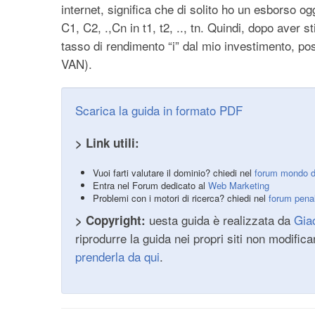
internet, significa che di solito ho un esborso og
C1, C2, .,Cn in t1, t2, .., tn. Quindi, dopo aver s
tasso di rendimento “i” dal mio investimento, poss
VAN).
Scarica la guida in formato PDF
> Link utili:
Vuoi farti valutare il dominio? chiedi nel
forum mondo d
Entra nel Forum dedicato al
Web Marketing
Problemi con i motori di ricerca? chiedi nel
forum penal
uesta guida è realizzata da
Gia
> Copyright:
riprodurre la guida nei propri siti non modific
prenderla da qui
.