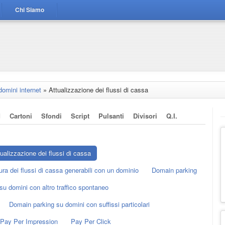
Chi Siamo
domini internet
»
Attualizzazione dei flussi di cassa
d
Cartoni
Sfondi
Script
Pulsanti
Divisori
Q.i.
ualizzazione dei flussi di cassa
ura dei flussi di cassa generabili con un dominio
Domain parking
u domini con altro traffico spontaneo
Domain parking su domini con suffissi particolari
Pay Per Impression
Pay Per Click