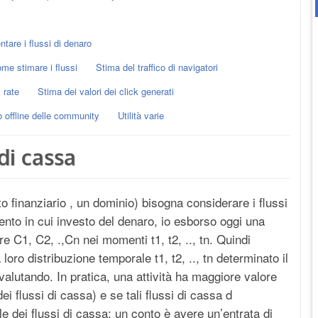
tare i flussi di denaro
ome stimare i flussi
Stima del traffico di navigatori
 rate
Stima dei valori dei click generati
 offline delle community
Utilità varie
 di cassa
to finanziario , un dominio) bisogna considerare i flussi
nto in cui investo del denaro, io esborso oggi una
C1, C2, .,Cn nei momenti t1, t2, .., tn. Quindi
loro distribuzione temporale t1, t2, .., tn determinato il
alutando. In pratica, una attività ha maggiore valore
 flussi di cassa) e se tali flussi di cassa d
 dei flussi di cassa: un conto è avere un’entrata di