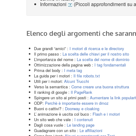
Informazioni
(Piccoli approfondimenti su a
Elenco degli argomenti che saranno
Due grandi “amici” :
I motori di ricerca e le directory
Il primo passo :
La scelta delle chiavi per il nostro sito
L’importanza del nome :
La scelta del nome di dominio
Ottimizzazione della pagina web :
I tag fondamentali
Prima del body :
I meta tag
La guida per i motori :
Il file robots.txt
Utili per i motori:
Alcuni Trucchi
Verso la semantica :
Come creare una buona struttura
Il ranking di google :
Il PageRank
Spingere un sito ai primi posti :
Aumentare la link populari
ODP:
Perchè è importante essere in dmoz
Buoni o cattivi? :
Doorway e cloaking
L’ animazione è uscita col buco :
Flash e i motori
Un sito web che vale :
I contenuti
Dagli cosa vuole :
Le landing page
Guadagnare con un sito :
Le affiliazioni
Come fare i test:
Alcuni suggerimenti per Test