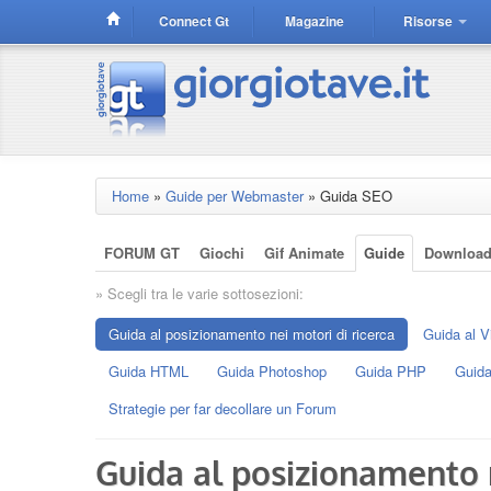
Connect Gt
Magazine
Risorse
Home
»
Guide per Webmaster
»
Guida SEO
FORUM GT
Giochi
Gif Animate
Guide
Downloa
» Scegli tra le varie sottosezioni:
Guida al posizionamento nei motori di ricerca
Guida al V
Guida HTML
Guida Photoshop
Guida PHP
Guida
Strategie per far decollare un Forum
Guida al posizionamento n