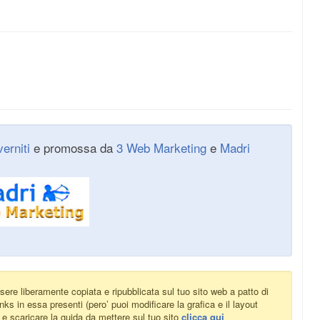
erniti
e promossa da
3 Web Marketing
e
Madri
ere liberamente copiata e ripubblicata sul tuo sito web a patto di
nks in essa presenti (pero’ puoi modificare la grafica e il layout
a e scaricare la guida da mettere sul tuo sito
clicca qui