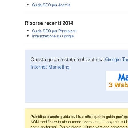
Guida SEO per Joomla
Risorse recenti 2014
Guida SEO per Principianti
Indicizzazione su Google
Questa guida è stata realizzata da
Giorgio Tav
Internet Marketing
Pubblica questa guida sul tuo sito:
questa guida puo’ ess
NON modificare in alcun modo i contenuti, il copyright e i li
come preferisci). Per verificare l’ultima versione aggiornat