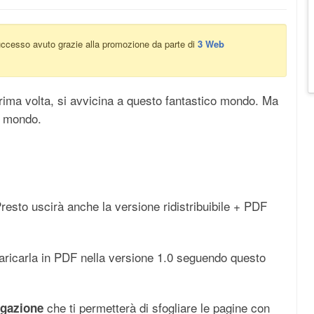
successo avuto grazie alla promozione da parte di
3 Web
prima volta, si avvicina a questo fantastico mondo. Ma
o mondo.
esto uscirà anche la versione ridistribuibile + PDF
scaricarla in PDF nella versione 1.0 seguendo questo
che ti permetterà di sfogliare le pagine con
igazione