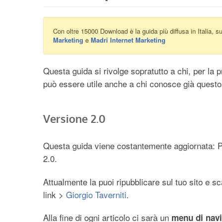
Con oltre 15000 Download è la guida più diffusa in Italia, 
Marketing
e
Madri Internet Marketing
Questa guida si rivolge sopratutto a chi, per la 
può essere utile anche a chi conosce già quest
Versione 2.0
Questa guida viene costantemente aggiornata: Pr
2.0.
Attualmente la puoi ripubblicare sul tuo sito e 
link >
Giorgio Taverniti
.
Alla fine di ogni articolo ci sarà un
menu di nav