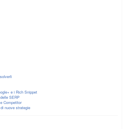
solverli
ogle+ e i Rich Snippet
i delle SERP
 e Competitor
 di nuove strategie