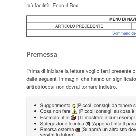
più facilità. Ecco il Box:
MENU DI NAV
ARTICOLO PRECEDENTE
Sommario del
Premessa
Prima di iniziare la lettura voglio farti presen
dalle seguenti immagini che hanno un significato
così non dovrai tornare indietro.
articolo
Suggerimento
(Piccoli consigli da tenere
Cosa non fare
(Piccoli consigli su cosa è
Esempio utile
(Ti mostrerò alcuni esempi 
Spiegazione tecnica
(Appena finita il par
Risorsa esterna
(Si aprirà un altro sito dov
servire in futuro)