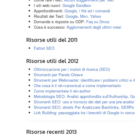
I siti web nuovi:
Google Sandbox
Approfondimenti:
Google, i file ed i comandi
Risultati dei Test:
Google, Msn, Yahoo
Domande e risposte su ODP:
Faq su Dmoz
Cosa è successo:
Aggiornamenti degli ultimi mesi
Risorse utili del 2011
Fattori SEO
Risorse utili del 2012
Ottimizzazione per i motori di ricerca (SEO)
Strumenti per Parole Chiave
Strumenti per Webmaster: identificare i problemi critici e ri
Che cosa è il rel=canonical e come implementarlo
Come implementare il rel=author
Metodologia SEO: Analisi approfondita sull’Authorship, Go
Strumenti SEO: uso e incrocio dei dati per una pre-analis
Strumenti SEO: ahrefs Per Analizzare Backlinks, SERPs
Link Building: passeggiata tra i brevetti di Google in cerca
Risorse recenti 2013