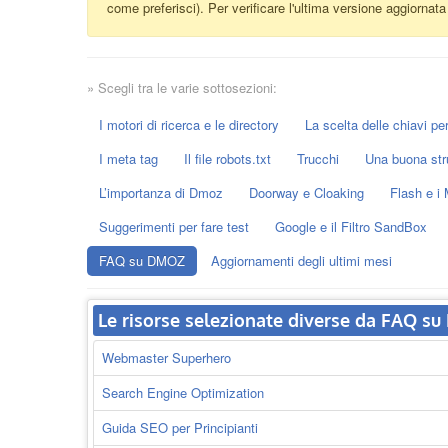
come preferisci). Per verificare l'ultima versione aggiornat
» Scegli tra le varie sottosezioni:
I motori di ricerca e le directory
La scelta delle chiavi per 
I meta tag
Il file robots.txt
Trucchi
Una buona str
L’importanza di Dmoz
Doorway e Cloaking
Flash e i 
Suggerimenti per fare test
Google e il Filtro SandBox
FAQ su DMOZ
Aggiornamenti degli ultimi mesi
Le risorse selezionate diverse da FAQ s
Webmaster Superhero
Search Engine Optimization
Guida SEO per Principianti