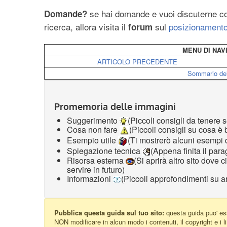
se hai domande e vuoi discuterne con 
Domande?
ricerca, allora visita il
sul
posizionamento
forum
MENU DI NAV
ARTICOLO PRECEDENTE
Sommario del
Promemoria delle immagini
Suggerimento
(Piccoli consigli da tenere
Cosa non fare
(Piccoli consigli su cosa è
Esempio utile
(Ti mostrerò alcuni esempi 
Spiegazione tecnica
(Appena finita il par
Risorsa esterna
(Si aprirà altro sito dove c
servire in futuro)
Informazioni
(Piccoli approfondimenti su a
Pubblica questa guida sul tuo sito:
questa guida puo' ess
NON modificare in alcun modo i contenuti, il copyright e i li