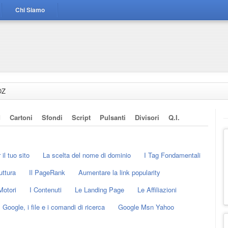
Chi Siamo
OZ
d
Cartoni
Sfondi
Script
Pulsanti
Divisori
Q.i.
il tuo sito
La scelta del nome di dominio
I Tag Fondamentali
uttura
Il PageRank
Aumentare la link popularity
Motori
I Contenuti
Le Landing Page
Le Affiliazioni
Google, i file e i comandi di ricerca
Google Msn Yahoo