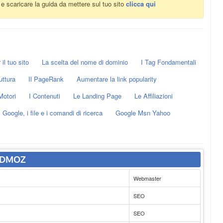
a e scaricare la guida da mettere sul tuo sito
clicca qui
il tuo sito
La scelta del nome di dominio
I Tag Fondamentali
uttura
Il PageRank
Aumentare la link popularity
Motori
I Contenuti
Le Landing Page
Le Affiliazioni
Google, i file e i comandi di ricerca
Google Msn Yahoo
u DMOZ
Webmaster
SEO
SEO