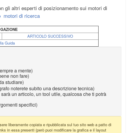
gli altri esperti di posizionamento sui motori di
 motori di ricerca
IGAZIONE
ARTICOLO SUCCESSIVO
la Guida
 sempre a mente)
 bene non fare)
da studiare)
agrafo noterete subito una descrizione tecnica)
i sarà un articolo, un tool utile, qualcosa che ti potrà
rgomenti specifici)
ere liberamente copiata e ripubblicata sul tuo sito web a patto di
nks in essa presenti (però puoi modificare la grafica e il layout