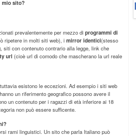
l mio sito?
fezionati prevalentemente per mezzo di
programmi di
ò ripetere in molti siti web), i
(stesso
mirror identici
, siti con contenuto contrario alla legge, link che
g
(cioè url di comodo che mascherano la url reale
ty url
, tuttavia esistono le eccezioni. Ad esempio i siti web
 hanno un riferimento geografico possono avere il
ono un contenuto per i ragazzi di età inferiore ai 18
ategoria non può essere sufficente.
mi?
ersi rami linguistici. Un sito che parla Italiano può