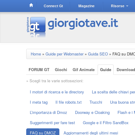
Connect Gt
Magazine
Risorse
Home
»
Guide per Webmaster
»
Guida SEO
»
FAQ su DM
FORUM GT
Giochi
Gif Animate
Guide
Downloa
» Scegli tra le varie sottosezioni:
I motori di ricerca e le directory
La scelta delle chiavi per 
I meta tag
Il file robots.txt
Trucchi
Una buona str
L’importanza di Dmoz
Doorway e Cloaking
Flash e i 
Suggerimenti per fare test
Google e il Filtro SandBox
FAQ su DMOZ
Aggiornamenti degli ultimi mesi