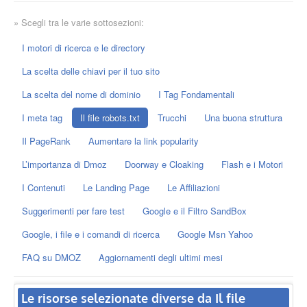
» Scegli tra le varie sottosezioni:
I motori di ricerca e le directory
La scelta delle chiavi per il tuo sito
La scelta del nome di dominio
I Tag Fondamentali
I meta tag
Il file robots.txt
Trucchi
Una buona struttura
Il PageRank
Aumentare la link popularity
L’importanza di Dmoz
Doorway e Cloaking
Flash e i Motori
I Contenuti
Le Landing Page
Le Affiliazioni
Suggerimenti per fare test
Google e il Filtro SandBox
Google, i file e i comandi di ricerca
Google Msn Yahoo
FAQ su DMOZ
Aggiornamenti degli ultimi mesi
Le risorse selezionate diverse da Il file