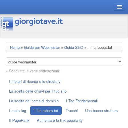
connect gt
magazine
risorse
Home
»
Guide per Webmaster
»
Guida SEO
»
Il file robots.txt
Chi siamo
» Scegli tra le varie sottosezioni:
I motori di ricerca e le directory
La scelta delle chiavi per il tuo sito
La scelta del nome di dominio
I Tag Fondamentali
I meta tag
Il file robots.txt
Trucchi
Una buona struttura
Il PageRank
Aumentare la link popularity