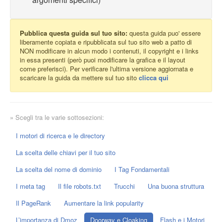
Pubblica questa guida sul tuo sito:
questa guida puo' essere
liberamente copiata e ripubblicata sul tuo sito web a patto di
NON modificare in alcun modo i contenuti, il copyright e i links
in essa presenti (però puoi modificare la grafica e il layout
come preferisci). Per verificare l'ultima versione aggiornata e
scaricare la guida da mettere sul tuo sito
clicca qui
» Scegli tra le varie sottosezioni:
I motori di ricerca e le directory
La scelta delle chiavi per il tuo sito
La scelta del nome di dominio
I Tag Fondamentali
I meta tag
Il file robots.txt
Trucchi
Una buona struttura
Il PageRank
Aumentare la link popularity
L’importanza di Dmoz
Doorway e Cloaking
Flash e i Motori