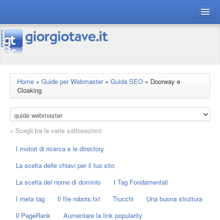
connect gt
magazine
risorse
Home
»
Guide per Webmaster
»
Guida SEO
»
Doorway e
Cloaking
Chi siamo
» Scegli tra le varie sottosezioni:
I motori di ricerca e le directory
La scelta delle chiavi per il tuo sito
La scelta del nome di dominio
I Tag Fondamentali
I meta tag
Il file robots.txt
Trucchi
Una buona struttura
Il PageRank
Aumentare la link popularity