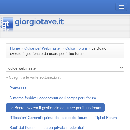
connect gt
magazine
risorse
Home
»
Guide per Webmaster
»
Guida Forum
»
La Board:
ovvero il gestionale da usare per il tuo forum
Chi siamo
» Scegli tra le varie sottosezioni:
Premessa
A mente fredda: i concorrenti ed il target per i forum
La Board: ovvero il gestionale da usare per il tuo forum
Riflessioni Generali: prima del lancio del forum
Tipi di Forum
Ruoli del Forum
L’area privata moderatori