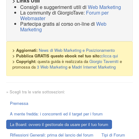
> Links Utili
Consigli e suggerimenti utili di
Web Marketing
La community di GiorgioTave:
Forum per
Webmaster
Partecipa gratis al corso on-line di
Web
Marketing
> Aggiornati:
News di Web Marketing e Posizionamento
> Pubblica GRATIS questo ebook nel tuo sito:
clicca qui
> Copyright:
questa guida è realizzata da
Giorgio Taverniti
e
promossa da
3 Web Marketing
e
Madri Internet Marketing
» Scegli tra le varie sottosezioni:
Premessa
A mente fredda: i concorrenti ed il target per i forum
La Board: ovvero il gestionale da usare per il tuo forum
Riflessioni Generali: prima del lancio del forum
Tipi di Forum